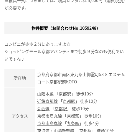
※寝具一式につきましては、寝具レンタル料 5,000円（消費税別）
が必要です。
物件概要（お問合わせNo.1059248）
コンビニが徒歩２分にありますよ☆
ショッピングモール京都アバンティまで徒歩９分なのも便利でい
いですね♪
京都府京都市南区東九条上御霊町58-8 エステム
所在地
コート京都駅前KOTO
山陰本線
「
京都駅
」 徒歩10分
近鉄京都線
「
京都駅
」 徒歩10分
湖西線
「
京都駅
」 徒歩10分
アクセス
京都市烏丸線
「
京都駅
」 徒歩10分
京都市烏丸線
「
九条駅
」 徒歩4分
東海道・山陽新幹線
「
京都駅
」 徒歩10分