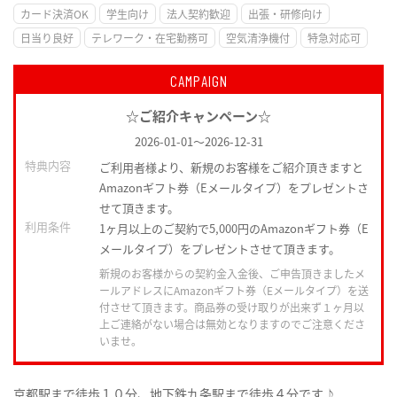
カード決済OK
学生向け
法人契約歓迎
出張・研修向け
日当り良好
テレワーク・在宅勤務可
空気清浄機付
特急対応可
CAMPAIGN
☆ご紹介キャンペーン☆
2026-01-01
～
2026-12-31
特典内容
ご利用者様より、新規のお客様をご紹介頂きますと
Amazonギフト券（Eメールタイプ）をプレゼントさ
せて頂きます。
利用条件
1ヶ月以上のご契約で5,000円のAmazonギフト券（E
メールタイプ）をプレゼントさせて頂きます。
新規のお客様からの契約金入金後、ご申告頂きましたメ
ールアドレスにAmazonギフト券（Eメールタイプ）を送
付させて頂きます。商品券の受け取りが出来ず１ヶ月以
上ご連絡がない場合は無効となりますのでご注意くださ
いませ。
京都駅まで徒歩１０分、地下鉄九条駅まで徒歩４分です♪