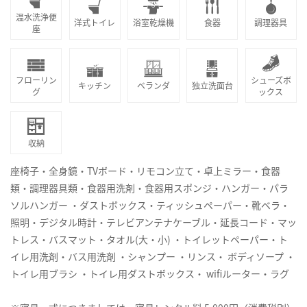
温水洗浄便
洋式トイレ
浴室乾燥機
食器
調理器具
座
フローリン
シューズボ
キッチン
ベランダ
独立洗面台
グ
ックス
収納
座椅子・全身鏡・TVボード・リモコン立て・卓上ミラー・食器
類・調理器具類・食器用洗剤・食器用スポンジ・ハンガー・パラ
ソルハンガー ・ダストボックス・ティッシュペーパー・靴ベラ・
照明・デジタル時計・テレビアンテナケーブル・延長コード・マッ
トレス・バスマット・タオル(大・小) ・トイレットペーパー・ト
イレ用洗剤・バス用洗剤 ・シャンプー ・リンス・ ボディソープ ・
トイレ用ブラシ ・トイレ用ダストボックス・ wifiルーター・ラグ