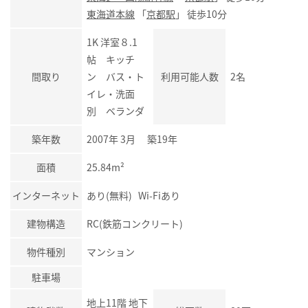
東海道本線
「
京都駅
」 徒歩10分
1K 洋室８.1
帖 キッチ
間取り
ン バス・ト
利用可能人数
2名
イレ・洗面
別 ベランダ
築年数
2007年 3月 築19年
面積
25.84m²
インターネット
あり(無料) Wi-Fiあり
建物構造
RC(鉄筋コンクリート)
物件種別
マンション
駐車場
地上11階 地下