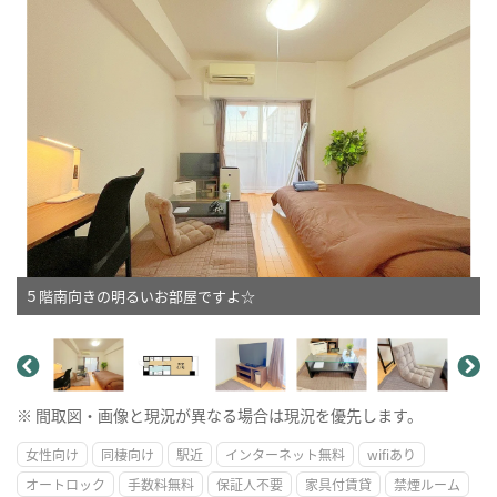
５階南向きの明るいお部屋ですよ☆
※ 間取図・画像と現況が異なる場合は現況を優先します。
女性向け
同棲向け
駅近
インターネット無料
wifiあり
オートロック
手数料無料
保証人不要
家具付賃貸
禁煙ルーム