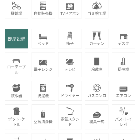
駐輪場
自動販売機
TVドアホン
ゴミ捨て場
部屋設備
ベッド
椅子
カーテン
デスク
ローテーブ
電子レンジ
テレビ
冷蔵庫
掃除機
ル
炊飯器
洗濯機
ドライヤー
ガスコンロ
エアコン
ポット･ケ
電気スタン
バス･トイ
空気清浄機
寝具一式
トル
ド
レ別