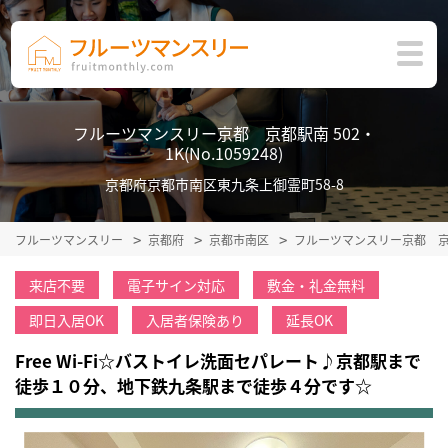
フルーツマンスリー京都 京都駅南 502・
1K(No.1059248)
京都府京都市南区東九条上御霊町58-8
フルーツマンスリー
京都府
京都市南区
フルーツマンスリー京都 
来店不要
電子サイン対応
敷金・礼金無料
即日入居OK
入居者保険あり
延長OK
Free Wi-Fi☆バストイレ洗面セパレート♪京都駅まで
徒歩１０分、地下鉄九条駅まで徒歩４分です☆