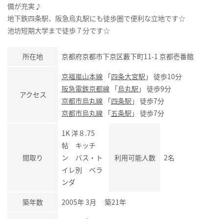
備が充実♪
地下鉄四条駅、阪急烏丸駅にも徒歩圏で便利な立地です☆
池坊短期大学まで徒歩７分です☆
所在地
京都府京都市下京区藪下町11-1 京都壱番館
京福嵐山本線
「
四条大宮駅
」 徒歩10分
阪急電鉄京都線
「
烏丸駅
」 徒歩9分
アクセス
京都市烏丸線
「
四条駅
」 徒歩7分
京都市烏丸線
「
五条駅
」 徒歩7分
1K 洋８.75
帖 キッチ
間取り
ン バス・ト
利用可能人数
2名
イレ別 ベラ
ンダ
築年数
2005年 3月 築21年