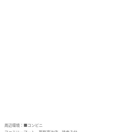
周辺環境：■コンビニ
ファミリーマート 新町高辻店 徒歩３分