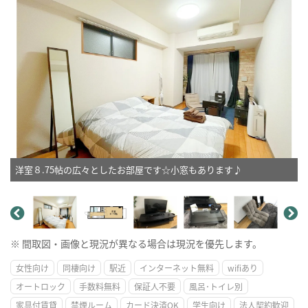
洋室８.75帖の広々としたお部屋です☆小窓もあります♪
※ 間取図・画像と現況が異なる場合は現況を優先します。
女性向け
同棲向け
駅近
インターネット無料
wifiあり
オートロック
手数料無料
保証人不要
風呂･トイレ別
家具付賃貸
禁煙ルーム
カード決済OK
学生向け
法人契約歓迎