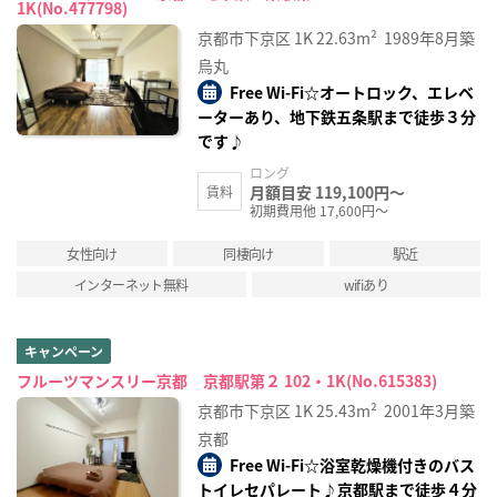
1K(No.477798)
京都市下京区
1K
22.63m²
1989年8月築
烏丸
Free Wi-Fi☆オートロック、エレベ
ーターあり、地下鉄五条駅まで徒歩３分
です♪
ロング
月額目安 119,100円～
賃料
初期費用他 17,600円～
女性向け
同棲向け
駅近
インターネット無料
wifiあり
キャンペーン
フルーツマンスリー京都 京都駅第２ 102・1K(No.615383)
京都市下京区
1K
25.43m²
2001年3月築
京都
Free Wi-Fi☆浴室乾燥機付きのバス
トイレセパレート♪京都駅まで徒歩４分