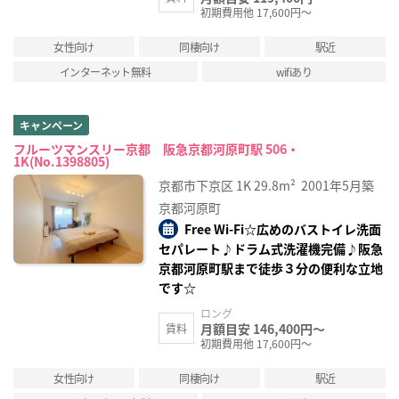
初期費用他 17,600円～
女性向け
同棲向け
駅近
インターネット無料
wifiあり
キャンペーン
フルーツマンスリー京都 阪急京都河原町駅 506・
1K(No.1398805)
京都市下京区
1K
29.8m²
2001年5月築
京都河原町
Free Wi-Fi☆広めのバストイレ洗面
セパレート♪ドラム式洗濯機完備♪阪急
京都河原町駅まで徒歩３分の便利な立地
です☆
ロング
月額目安 146,400円～
賃料
初期費用他 17,600円～
女性向け
同棲向け
駅近