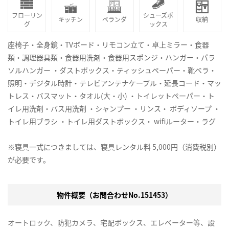
フローリン
シューズボ
キッチン
ベランダ
収納
グ
ックス
座椅子・全身鏡・TVボード・リモコン立て・卓上ミラー・食器
類・調理器具類・食器用洗剤・食器用スポンジ・ハンガー・パラ
ソルハンガー ・ダストボックス・ティッシュペーパー・靴ベラ・
照明・デジタル時計・テレビアンテナケーブル・延長コード・マッ
トレス・バスマット・タオル(大・小) ・トイレットペーパー・ト
イレ用洗剤・バス用洗剤 ・シャンプー ・リンス・ ボディソープ ・
トイレ用ブラシ ・トイレ用ダストボックス・ wifiルーター・ラグ
※寝具一式につきましては、寝具レンタル料 5,000円（消費税別）
が必要です。
物件概要（お問合わせNo.151453）
オートロック、防犯カメラ、宅配ボックス、エレベーター等、設