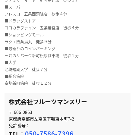
■スーパー
フレスコ 五条西洞院店 徒歩４分
■ドラッグストア
ココカラファイン 五条若宮店 徒歩４分
■ショッピングモール
ラクエ四条烏丸 徒歩９分
■最寄りのコインパーキング
三井のリパーク新町松原駐車場 徒歩１分
■大学
池坊短期大学 徒歩７分
■総合病院
京都新町病院 徒歩１２分
株式会社フルーツマンスリー
〒 606-0863
京都府京都市左京区下鴨東本町7-2
免許番号：
050-7586-7396
TEL：