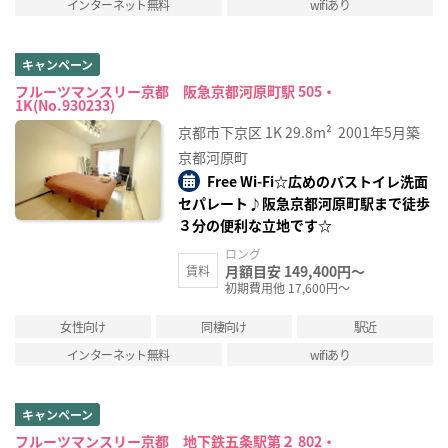
インターネット無料
wifiあり
キャンペーン
フルーツマンスリー京都 阪急京都河原町駅 505・
1K(No.930233)
京都市下京区
1K
29.8m²
2001年5月築
京都河原町
Free Wi-Fi☆広めのバストイレ洗面
セパレート♪阪急京都河原町駅まで徒歩
３分の便利な立地です☆
ロング
月額目安 149,400円～
賃料
初期費用他 17,600円～
女性向け
同棲向け
駅近
インターネット無料
wifiあり
キャンペーン
フルーツマンスリー京都 地下鉄五条駅第２ 802・