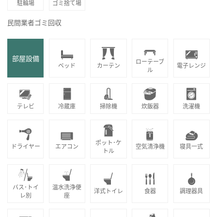
駐輪場
ゴミ捨て場
民間業者ゴミ回収
部屋設備
ローテーブ
ベッド
カーテン
電子レンジ
ル
テレビ
冷蔵庫
掃除機
炊飯器
洗濯機
ポット･ケ
ドライヤー
エアコン
空気清浄機
寝具一式
トル
バス･トイ
温水洗浄便
洋式トイレ
食器
調理器具
レ別
座