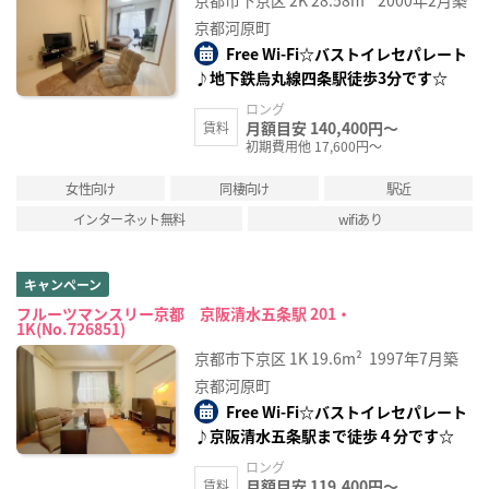
京都河原町
Free Wi-Fi☆バストイレセパレート
♪地下鉄烏丸線四条駅徒歩3分です☆
ロング
月額目安 140,400円～
賃料
初期費用他 17,600円～
女性向け
同棲向け
駅近
インターネット無料
wifiあり
キャンペーン
フルーツマンスリー京都 京阪清水五条駅 201・
1K(No.726851)
京都市下京区
1K
19.6m²
1997年7月築
京都河原町
Free Wi-Fi☆バストイレセパレート
♪京阪清水五条駅まで徒歩４分です☆
ロング
月額目安 119,400円～
賃料