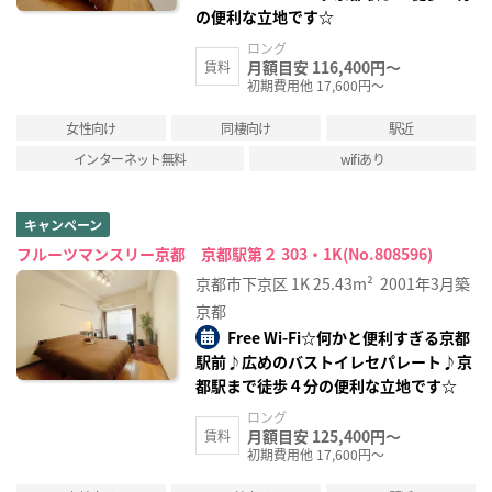
の便利な立地です☆
ロング
月額目安 116,400円～
賃料
初期費用他 17,600円～
女性向け
同棲向け
駅近
インターネット無料
wifiあり
キャンペーン
フルーツマンスリー京都 京都駅第２ 303・1K(No.808596)
京都市下京区
1K
25.43m²
2001年3月築
京都
Free Wi-Fi☆何かと便利すぎる京都
駅前♪広めのバストイレセパレート♪京
都駅まで徒歩４分の便利な立地です☆
ロング
月額目安 125,400円～
賃料
初期費用他 17,600円～