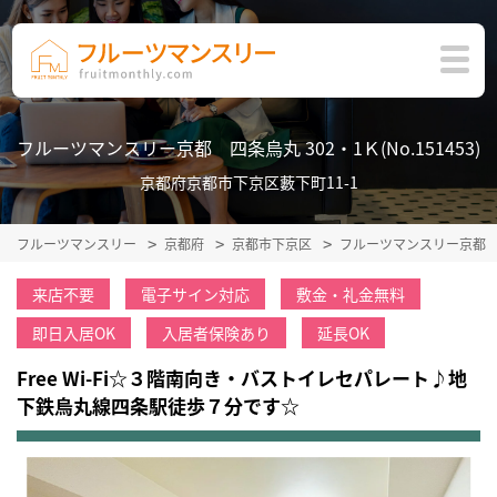
フルーツマンスリー京都 四条烏丸 302・1Ｋ(No.151453)
京都府京都市下京区藪下町11-1
フルーツマンスリー
京都府
京都市下京区
フルーツマンスリー京都
来店不要
電子サイン対応
敷金・礼金無料
即日入居OK
入居者保険あり
延長OK
Free Wi-Fi☆３階南向き・バストイレセパレート♪地
下鉄烏丸線四条駅徒歩７分です☆