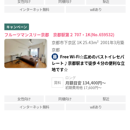
女性向け
同棲向け
駅近
インターネット無料
wifiあり
キャンペーン
フルーツマンスリー京都 京都駅第２ 707・1K(No.659532)
京都市下京区
1K
25.43m²
2001年3月築
京都
Free Wi-Fi☆広めのバストイレセパ
レート♪京都駅まで徒歩４分の便利な立
地です☆
ロング
月額目安 134,400円～
賃料
初期費用他 17,600円～
女性向け
同棲向け
駅近
インターネット無料
wifiあり