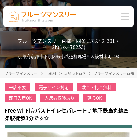
フルーツマンスリー京都 四条烏丸第２ 301・
2K(No.478253)
京都府京都市下京区綾小路通柳馬場西入綾材木町193
フルーツマンスリー
京都府
京都市下京区
フルーツマンスリー京都
来店不要
電子サイン対応
敷金・礼金無料
即日入居OK
入居者保険あり
延長OK
Free Wi-Fi☆バストイレセパレート♪地下鉄烏丸線四
条駅徒歩3分です☆