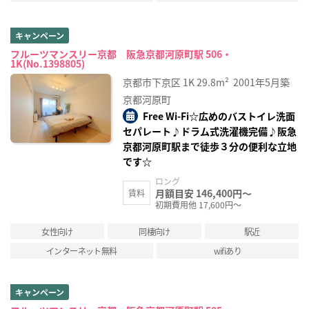
キャンペーン
フルーツマンスリー京都 阪急京都河原町駅 506・
1K(No.1398805)
京都市下京区
1K
29.8m²
2001年5月築
京都河原町
Free Wi-Fi☆広めのバストイレ洗面
セパレート♪ドラム式洗濯機完備♪阪急
京都河原町駅まで徒歩３分の便利な立地
です☆
ロング
月額目安 146,400円～
賃料
初期費用他 17,600円～
女性向け
同棲向け
駅近
インターネット無料
wifiあり
キャンペーン