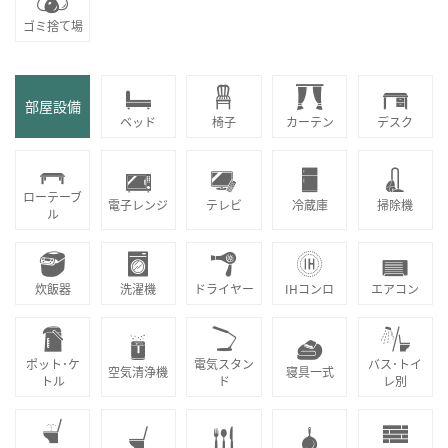
ゴミ捨て場
部屋設備
ベッド
椅子
カーテン
デスク
ローテーブ
電子レンジ
テレビ
冷蔵庫
掃除機
ル
炊飯器
洗濯機
ドライヤー
IHコンロ
エアコン
ポット･ケ
電気スタン
バス･トイ
空気清浄機
寝具一式
トル
ド
レ別