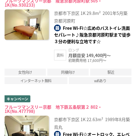
フルーツマンスリー京都 阪急京都河原町駅 505・
1K(No.930233)
京都市下京区
1K
29.8m²
2001年5月築
京都河原町
Free Wi-Fi☆広めのバストイレ洗面
セパレート♪阪急京都河原町駅まで徒歩
３分の便利な立地です☆
ロング
月額目安 149,400円～
賃料
初期費用他 17,600円～
女性向け
同棲向け
駅近
インターネット無料
wifiあり
キャンペーン
フルーツマンスリー京都 地下鉄五条駅第２ 802・
1K(No.477798)
京都市下京区
1K
22.63m²
1989年8月築
烏丸
Free Wi-Fi☆オートロック、エレベ