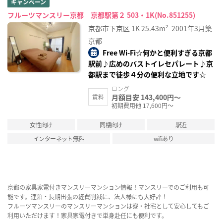
キャンペーン
フルーツマンスリー京都 京都駅第２ 503・1K(No.851255)
京都市下京区
1K
25.43m²
2001年3月築
京都
Free Wi-Fi☆何かと便利すぎる京都
駅前♪広めのバストイレセパレート♪京
都駅まで徒歩４分の便利な立地です☆
ロング
月額目安 143,400円～
賃料
初期費用他 17,600円～
女性向け
同棲向け
駅近
インターネット無料
wifiあり
京都の家具家電付きマンスリーマンション情報！マンスリーでのご利用も可
能です。連泊・長期出張の経費削減に、法人様にも大好評！
フルーツマンスリーのマンスリーマンションは寮・社宅として安心してもご
利用いただけます！家具家電付きで単身赴任にも便利です。