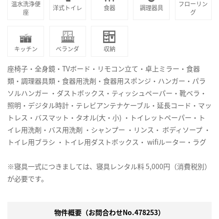
温水洗浄便
フローリン
洋式トイレ
食器
調理器具
座
グ
キッチン
ベランダ
収納
座椅子・全身鏡・TVボード・リモコン立て・卓上ミラー・食器
類・調理器具類・食器用洗剤・食器用スポンジ・ハンガー・パラ
ソルハンガー ・ダストボックス・ティッシュペーパー・靴ベラ・
照明・デジタル時計・テレビアンテナケーブル・延長コード・マッ
トレス・バスマット・タオル(大・小) ・トイレットペーパー・ト
イレ用洗剤・バス用洗剤 ・シャンプー ・リンス・ ボディソープ ・
トイレ用ブラシ ・トイレ用ダストボックス・ wifiルーター・ラグ
※寝具一式につきましては、寝具レンタル料 5,000円（消費税別）
が必要です。
物件概要（お問合わせNo.478253）