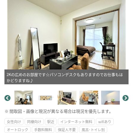
2Kの広めのお部屋です☆パソコンデスクもありますのでお仕事もは
かどりますね♪
※ 間取図・画像と現況が異なる場合は現況を優先します。
女性向け
同棲向け
駅近
インターネット無料
wifiあり
オートロック
手数料無料
保証人不要
風呂･トイレ別