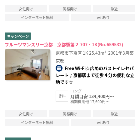
女性向け
同棲向け
駅近
インターネット無料
wifiあり
キャンペーン
フルーツマンスリー京都 京都駅第２ 707・1K(No.659532)
京都市下京区
1K
25.43m²
2001年3月築
京都
Free Wi-Fi☆広めのバストイレセパ
レート♪京都駅まで徒歩４分の便利な立
地です☆
ロング
月額目安 134,400円～
賃料
初期費用他 17,600円～
女性向け
同棲向け
駅近
インターネット無料
wifiあり