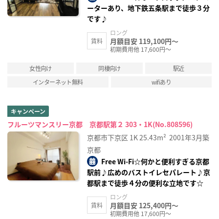
ーターあり、地下鉄五条駅まで徒歩３分
です♪
ロング
月額目安 119,100円～
賃料
初期費用他 17,600円～
女性向け
同棲向け
駅近
インターネット無料
wifiあり
キャンペーン
フルーツマンスリー京都 京都駅第２ 303・1K(No.808596)
京都市下京区
1K
25.43m²
2001年3月築
京都
Free Wi-Fi☆何かと便利すぎる京都
駅前♪広めのバストイレセパレート♪京
都駅まで徒歩４分の便利な立地です☆
ロング
月額目安 125,400円～
賃料
初期費用他 17,600円～