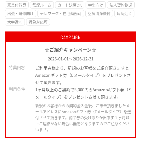
家具付賃貸
禁煙ルーム
カード決済OK
学生向け
法人契約歓迎
出張・研修向け
テレワーク・在宅勤務可
空気清浄機付
病院近く
大学近く
特急対応可
CAMPAIGN
☆ご紹介キャンペーン☆
2026-01-01
～
2026-12-31
特典内容
ご利用者様より、新規のお客様をご紹介頂きますと
Amazonギフト券（Eメールタイプ）をプレゼントさ
せて頂きます。
利用条件
1ヶ月以上のご契約で5,000円のAmazonギフト券（E
メールタイプ）をプレゼントさせて頂きます。
新規のお客様からの契約金入金後、ご申告頂きましたメ
ールアドレスにAmazonギフト券（Eメールタイプ）を送
付させて頂きます。商品券の受け取りが出来ず１ヶ月以
上ご連絡がない場合は無効となりますのでご注意くださ
いませ。