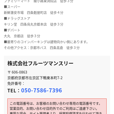
ファミリーマート 綾小路東洞院店 徒歩３分
■スーパー
新鮮激安市場 四条麩屋町店 徒歩４分
■ドラッグストア
キリン堂 四条烏丸京都本店 徒歩３分
■デパート
大丸 京都店 徒歩３分
■最寄りのコインパーキングは建物向かい側にあります。
その他アクセス：京都市バス 四条高倉 徒歩３分
株式会社フルーツマンスリー
〒 606-0863
京都府京都市左京区下鴨東本町7-2
免許番号：
050-7586-7396
TEL：
この電話番号は、お客様のお問い合わせ専用の電話番号です。
営業目的、お問い合わせ目的外でのご利用はご遠慮下さい。
悪質な場合、サイト管理者より、損害賠償請求を行わせて頂き