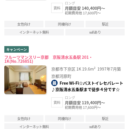
ロング
月額目安 140,400円～
賃料
初期費用他 17,600円～
女性向け
同棲向け
駅近
インターネット無料
wifiあり
キャンペーン
フルーツマンスリー京都 京阪清水五条駅 201・
1K(No.726851)
京都市下京区
1K
19.6m²
1997年7月築
京都河原町
Free Wi-Fi☆バストイレセパレート
♪京阪清水五条駅まで徒歩４分です☆
ロング
月額目安 119,400円～
賃料
初期費用他 17,600円～
女性向け
同棲向け
駅近
インターネット無料
wifiあり