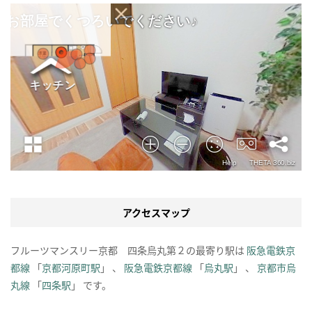
アクセスマップ
フルーツマンスリー京都 四条烏丸第２の最寄り駅は
阪急電鉄京
都線
「
京都河原町駅
」 、
阪急電鉄京都線
「
烏丸駅
」 、
京都市烏
丸線
「
四条駅
」 です。