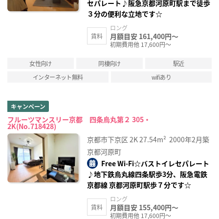
セパレート♪阪急京都河原町駅まで徒歩
３分の便利な立地です☆
ロング
月額目安 161,400円～
賃料
初期費用他 17,600円～
女性向け
同棲向け
駅近
インターネット無料
wifiあり
キャンペーン
フルーツマンスリー京都 四条烏丸第２ 305・
2K(No.718428)
京都市下京区
2K
27.54m²
2000年2月築
京都河原町
Free Wi-Fi☆バストイレセパレート
♪地下鉄烏丸線四条駅歩3分、阪急電鉄
京都線 京都河原町駅歩７分です☆
ロング
月額目安 155,400円～
賃料
初期費用他 17,600円～