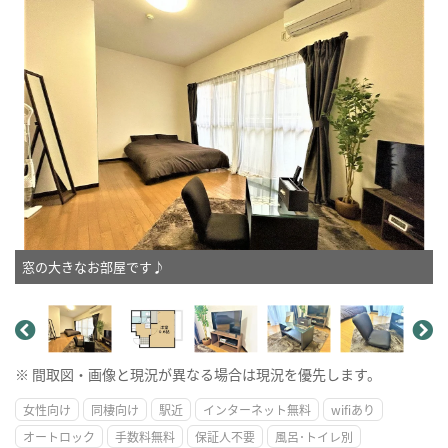
窓の大きなお部屋です♪
※ 間取図・画像と現況が異なる場合は現況を優先します。
女性向け
同棲向け
駅近
インターネット無料
wifiあり
オートロック
手数料無料
保証人不要
風呂･トイレ別