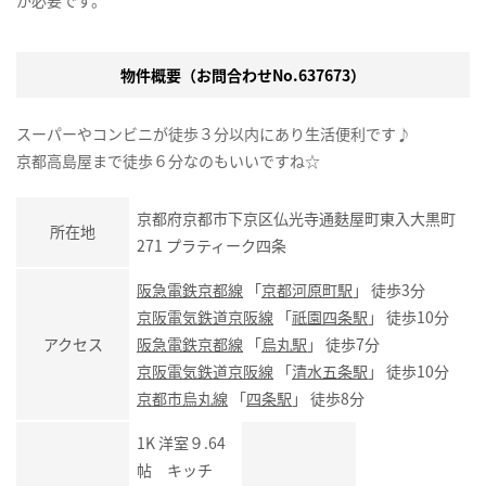
物件概要（お問合わせNo.637673）
スーパーやコンビニが徒歩３分以内にあり生活便利です♪
京都高島屋まで徒歩６分なのもいいですね☆
京都府京都市下京区仏光寺通麩屋町東入大黒町
所在地
271 プラティーク四条
阪急電鉄京都線
「
京都河原町駅
」 徒歩3分
京阪電気鉄道京阪線
「
祇園四条駅
」 徒歩10分
アクセス
阪急電鉄京都線
「
烏丸駅
」 徒歩7分
京阪電気鉄道京阪線
「
清水五条駅
」 徒歩10分
京都市烏丸線
「
四条駅
」 徒歩8分
1K 洋室９.64
帖 キッチ