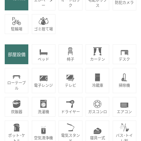
防犯カメラ
ー
ク
ス
駐輪場
ゴミ捨て場
部屋設備
ベッド
椅子
カーテン
デスク
ローテーブ
電子レンジ
テレビ
冷蔵庫
掃除機
ル
炊飯器
洗濯機
ドライヤー
ガスコンロ
エアコン
ポット･ケ
電気スタン
バス･トイ
空気清浄機
寝具一式
トル
ド
レ別