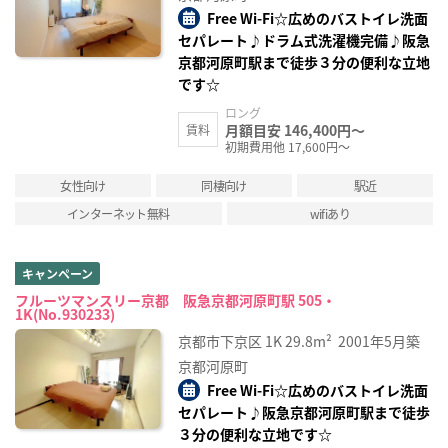
Free Wi-Fi☆広めのバストイレ洗面
セパレート♪ドラム式洗濯機完備♪阪急
京都河原町駅まで徒歩３分の便利な立地
です☆
ロング
月額目安 146,400円～
賃料
初期費用他 17,600円～
女性向け
同棲向け
駅近
インターネット無料
wifiあり
キャンペーン
フルーツマンスリー京都 阪急京都河原町駅 505・
1K(No.930233)
京都市下京区
1K
29.8m²
2001年5月築
京都河原町
Free Wi-Fi☆広めのバストイレ洗面
セパレート♪阪急京都河原町駅まで徒歩
３分の便利な立地です☆