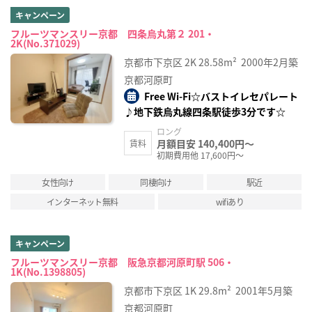
キャンペーン
フルーツマンスリー京都 四条烏丸第２ 201・
2K(No.371029)
京都市下京区
2K
28.58m²
2000年2月築
京都河原町
Free Wi-Fi☆バストイレセパレート
♪地下鉄烏丸線四条駅徒歩3分です☆
ロング
月額目安 140,400円～
賃料
初期費用他 17,600円～
女性向け
同棲向け
駅近
インターネット無料
wifiあり
キャンペーン
フルーツマンスリー京都 阪急京都河原町駅 506・
1K(No.1398805)
京都市下京区
1K
29.8m²
2001年5月築
京都河原町