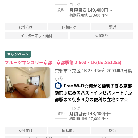
ロング
月額目安 149,400円～
賃料
初期費用他 17,600円～
女性向け
同棲向け
駅近
インターネット無料
wifiあり
キャンペーン
フルーツマンスリー京都 京都駅第２ 503・1K(No.851255)
京都市下京区
1K
25.43m²
2001年3月築
京都
Free Wi-Fi☆何かと便利すぎる京都
駅前♪広めのバストイレセパレート♪京
都駅まで徒歩４分の便利な立地です☆
ロング
月額目安 143,400円～
賃料
初期費用他 17,600円～
女性向け
同棲向け
駅近