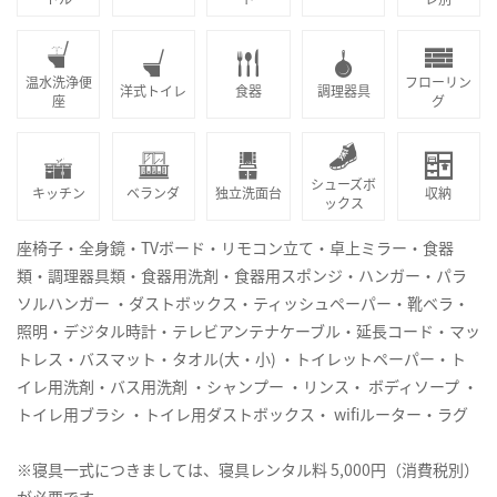
温水洗浄便
フローリン
洋式トイレ
食器
調理器具
座
グ
シューズボ
キッチン
ベランダ
独立洗面台
収納
ックス
座椅子・全身鏡・TVボード・リモコン立て・卓上ミラー・食器
類・調理器具類・食器用洗剤・食器用スポンジ・ハンガー・パラ
ソルハンガー ・ダストボックス・ティッシュペーパー・靴ベラ・
照明・デジタル時計・テレビアンテナケーブル・延長コード・マッ
トレス・バスマット・タオル(大・小) ・トイレットペーパー・ト
イレ用洗剤・バス用洗剤 ・シャンプー ・リンス・ ボディソープ ・
トイレ用ブラシ ・トイレ用ダストボックス・ wifiルーター・ラグ
※寝具一式につきましては、寝具レンタル料 5,000円（消費税別）
が必要です。