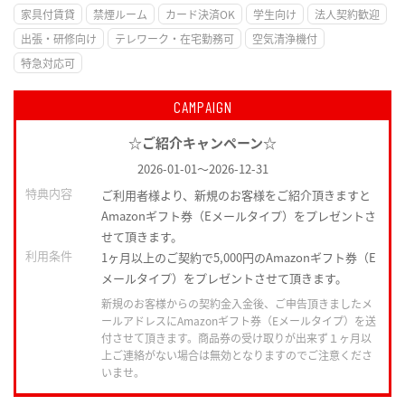
家具付賃貸
禁煙ルーム
カード決済OK
学生向け
法人契約歓迎
出張・研修向け
テレワーク・在宅勤務可
空気清浄機付
特急対応可
CAMPAIGN
☆ご紹介キャンペーン☆
2026-01-01
～
2026-12-31
特典内容
ご利用者様より、新規のお客様をご紹介頂きますと
Amazonギフト券（Eメールタイプ）をプレゼントさ
せて頂きます。
利用条件
1ヶ月以上のご契約で5,000円のAmazonギフト券（E
メールタイプ）をプレゼントさせて頂きます。
新規のお客様からの契約金入金後、ご申告頂きましたメ
ールアドレスにAmazonギフト券（Eメールタイプ）を送
付させて頂きます。商品券の受け取りが出来ず１ヶ月以
上ご連絡がない場合は無効となりますのでご注意くださ
いませ。