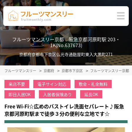
フルーツマンスリー京都 阪急京都河原町駅 203・
1K(No.637673)
京都府京都市下京区仏光寺通麩屋町東入大黒町271
フルーツマンスリー
京都府
京都市下京区
フルーツマンスリー京都
来店不要
電子サイン対応
敷金・礼金無料
即日入居OK
入居者保険あり
延長OK
Free Wi-Fi☆広めのバストイレ洗面セパレート♪阪急
京都河原町駅まで徒歩３分の便利な立地です☆