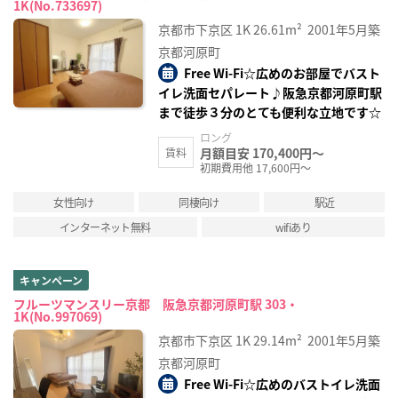
1K(No.733697)
京都市下京区
1K
26.61m²
2001年5月築
京都河原町
Free Wi-Fi☆広めのお部屋でバスト
イレ洗面セパレート♪阪急京都河原町駅
まで徒歩３分のとても便利な立地です☆
ロング
月額目安 170,400円～
賃料
初期費用他 17,600円～
女性向け
同棲向け
駅近
インターネット無料
wifiあり
キャンペーン
フルーツマンスリー京都 阪急京都河原町駅 303・
1K(No.997069)
京都市下京区
1K
29.14m²
2001年5月築
京都河原町
Free Wi-Fi☆広めのバストイレ洗面