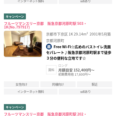
インターネット無料
wifiあり
キャンペーン
フルーツマンスリー京都 阪急京都河原町駅 503・
1K(No.797917)
京都市下京区
1K
29.14m²
2001年5月築
京都河原町
Free Wi-Fi☆広めのバストイレ洗面
セパレート♪阪急京都河原町駅まで徒歩
３分の便利な立地です☆
ロング
月額目安 152,400円～
賃料
初期費用他 17,600円～
女性向け
同棲向け
駅近
インターネット無料
wifiあり
キャンペーン
フルーツマンスリー京都 阪急京都河原町駅 202・