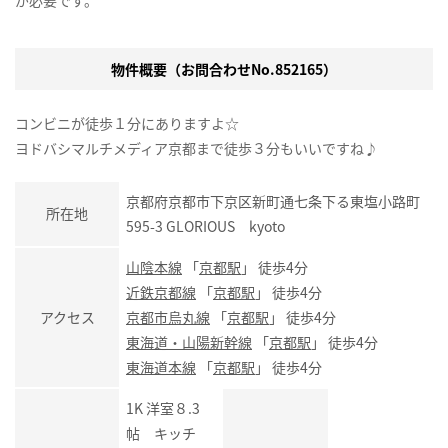
物件概要（お問合わせNo.852165）
コンビニが徒歩１分にありますよ☆
ヨドバシマルチメディア京都まで徒歩３分もいいですね♪
京都府京都市下京区新町通七条下る東塩小路町
所在地
595-3 GLORIOUS kyoto
山陰本線
「
京都駅
」 徒歩4分
近鉄京都線
「
京都駅
」 徒歩4分
アクセス
京都市烏丸線
「
京都駅
」 徒歩4分
東海道・山陽新幹線
「
京都駅
」 徒歩4分
東海道本線
「
京都駅
」 徒歩4分
1K 洋室８.3
帖 キッチ