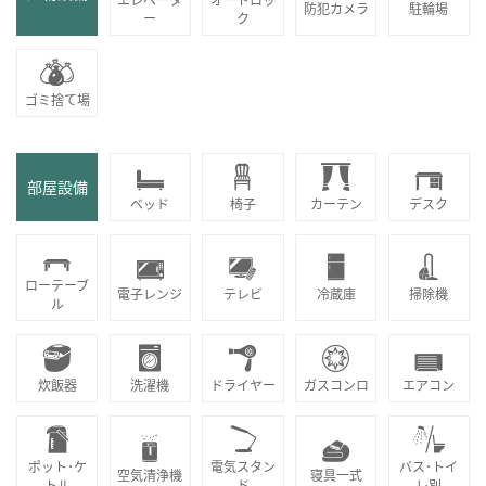
防犯カメラ
駐輪場
ー
ク
ゴミ捨て場
部屋設備
ベッド
椅子
カーテン
デスク
ローテーブ
電子レンジ
テレビ
冷蔵庫
掃除機
ル
炊飯器
洗濯機
ドライヤー
ガスコンロ
エアコン
ポット･ケ
電気スタン
バス･トイ
空気清浄機
寝具一式
トル
ド
レ別