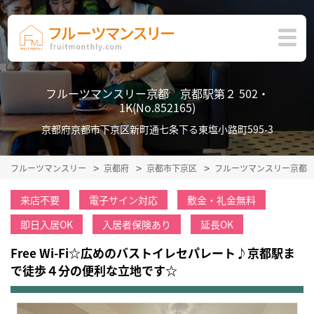
フルーツマンスリー京都 京都駅第２ 502・
1K(No.852165)
京都府京都市下京区新町通七条下る東塩小路町595-3
フルーツマンスリー
京都府
京都市下京区
フルーツマンスリー京都
来店不要
電子サイン対応
敷金・礼金無料
即日入居OK
入居者保険あり
延長OK
Free Wi-Fi☆広めのバストイレセパレート♪京都駅ま
で徒歩４分の便利な立地です☆