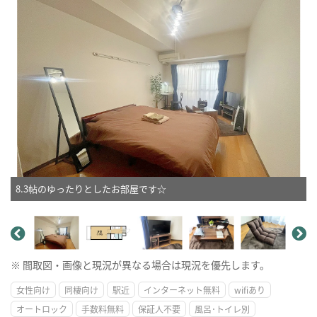
8.3帖のゆったりとしたお部屋です☆
※ 間取図・画像と現況が異なる場合は現況を優先します。
女性向け
同棲向け
駅近
インターネット無料
wifiあり
オートロック
手数料無料
保証人不要
風呂･トイレ別