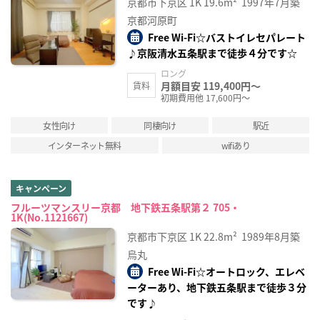
京都市下京区
1K
19.6m²
1997年7月築
京都河原町
Free Wi-Fi☆バストイレセパレート
♪京阪清水五条駅まで徒歩４分です☆
ロング
月額目安 119,400円～
賃料
初期費用他 17,600円～
女性向け
同棲向け
駅近
インターネット無料
wifiあり
キャンペーン
フルーツマンスリー京都 地下鉄五条駅第２ 705・
1K(No.1121667)
京都市下京区
1K
22.8m²
1989年8月築
烏丸
Free Wi-Fi☆オートロック、エレベ
ーターあり、地下鉄五条駅まで徒歩３分
です♪