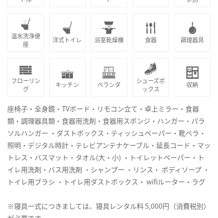
温水洗浄便
洋式トイレ
浴室乾燥機
食器
調理器具
座
フローリン
シューズボ
キッチン
ベランダ
収納
グ
ックス
座椅子・全身鏡・TVボード・リモコン立て・卓上ミラー・食器
類・調理器具類・食器用洗剤・食器用スポンジ・ハンガー・パラ
ソルハンガー ・ダストボックス・ティッシュペーパー・靴ベラ・
照明・デジタル時計・テレビアンテナケーブル・延長コード・マッ
トレス・バスマット・タオル(大・小) ・トイレットペーパー・ト
イレ用洗剤・バス用洗剤 ・シャンプー ・リンス・ ボディソープ ・
トイレ用ブラシ ・トイレ用ダストボックス・ wifiルーター・ラグ
※寝具一式につきましては、寝具レンタル料 5,000円（消費税別）
が必要です。