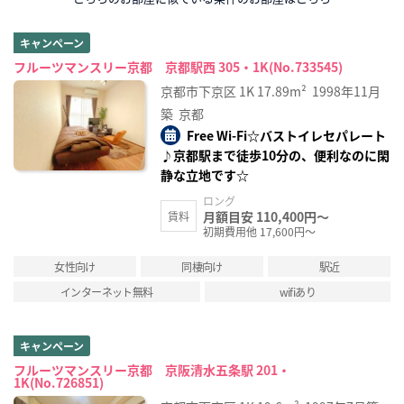
キャンペーン
フルーツマンスリー京都 京都駅西 305・1K(No.733545)
京都市下京区
1K
17.89m²
1998年11月
築
京都
Free Wi-Fi☆バストイレセパレート
♪京都駅まで徒歩10分の、便利なのに閑
静な立地です☆
ロング
月額目安 110,400円～
賃料
初期費用他 17,600円～
女性向け
同棲向け
駅近
インターネット無料
wifiあり
キャンペーン
フルーツマンスリー京都 京阪清水五条駅 201・
1K(No.726851)