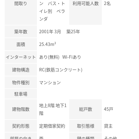
間取り
ン バス・ト
利用可能人数
2名
イレ別 ベラ
ンダ
築年数
2001年 3月 築25年
面積
25.43m²
インターネット
あり(無料) Wi-Fiあり
建物構造
RC(鉄筋コンクリート)
物件種別
マンション
駐車場
地上8階 地下1
建物階数
総戸数
45戸
階
契約形態
定期借家契約
取引態様
貸主
部屋の向き
西
鍵の種類
その他