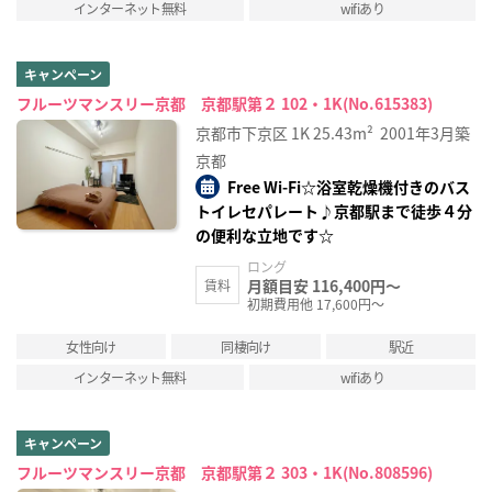
インターネット無料
wifiあり
キャンペーン
フルーツマンスリー京都 京都駅第２ 102・1K(No.615383)
京都市下京区
1K
25.43m²
2001年3月築
京都
Free Wi-Fi☆浴室乾燥機付きのバス
トイレセパレート♪京都駅まで徒歩４分
の便利な立地です☆
ロング
月額目安 116,400円～
賃料
初期費用他 17,600円～
女性向け
同棲向け
駅近
インターネット無料
wifiあり
キャンペーン
フルーツマンスリー京都 京都駅第２ 303・1K(No.808596)