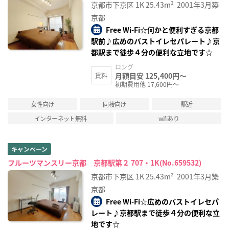
京都市下京区
1K
25.43m²
2001年3月築
京都
Free Wi-Fi☆何かと便利すぎる京都
駅前♪広めのバストイレセパレート♪京
都駅まで徒歩４分の便利な立地です☆
ロング
月額目安 125,400円～
賃料
初期費用他 17,600円～
女性向け
同棲向け
駅近
インターネット無料
wifiあり
キャンペーン
フルーツマンスリー京都 京都駅第２ 707・1K(No.659532)
京都市下京区
1K
25.43m²
2001年3月築
京都
Free Wi-Fi☆広めのバストイレセパ
レート♪京都駅まで徒歩４分の便利な立
地です☆