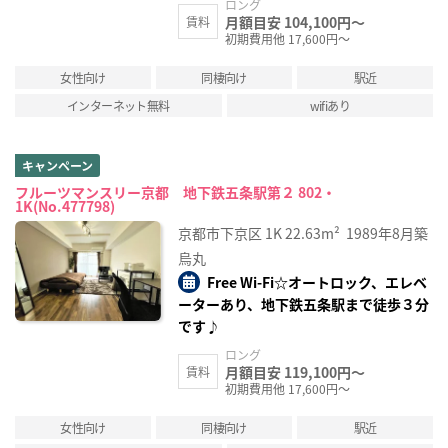
ロング
月額目安 104,100円～
賃料
初期費用他 17,600円～
女性向け
同棲向け
駅近
インターネット無料
wifiあり
キャンペーン
フルーツマンスリー京都 地下鉄五条駅第２ 802・
1K(No.477798)
京都市下京区
1K
22.63m²
1989年8月築
烏丸
Free Wi-Fi☆オートロック、エレベ
ーターあり、地下鉄五条駅まで徒歩３分
です♪
ロング
月額目安 119,100円～
賃料
初期費用他 17,600円～
女性向け
同棲向け
駅近