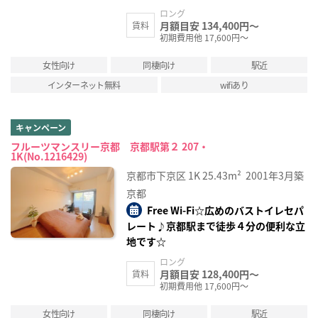
ロング
月額目安 134,400円～
賃料
初期費用他 17,600円～
女性向け
同棲向け
駅近
インターネット無料
wifiあり
キャンペーン
フルーツマンスリー京都 京都駅第２ 207・
1K(No.1216429)
京都市下京区
1K
25.43m²
2001年3月築
京都
Free Wi-Fi☆広めのバストイレセパ
レート♪京都駅まで徒歩４分の便利な立
地です☆
ロング
月額目安 128,400円～
賃料
初期費用他 17,600円～
女性向け
同棲向け
駅近