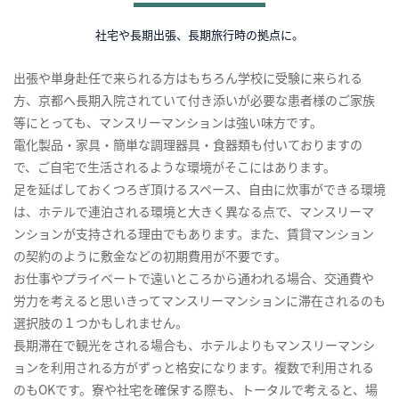
社宅や長期出張、長期旅行時の拠点に。
出張や単身赴任で来られる方はもちろん学校に受験に来られる
方、京都へ長期入院されていて付き添いが必要な患者様のご家族
等にとっても、マンスリーマンションは強い味方です。
電化製品・家具・簡単な調理器具・食器類も付いておりますの
で、ご自宅で生活されるような環境がそこにはあります。
足を延ばしておくつろぎ頂けるスペース、自由に炊事ができる環境
は、ホテルで連泊される環境と大きく異なる点で、マンスリーマ
ンションが支持される理由でもあります。また、賃貸マンション
の契約のように敷金などの初期費用が不要です。
お仕事やプライベートで遠いところから通われる場合、交通費や
労力を考えると思いきってマンスリーマンションに滞在されるのも
選択肢の１つかもしれません。
長期滞在で観光をされる場合も、ホテルよりもマンスリーマンシ
ョンを利用される方がずっと格安になります。複数で利用される
のもOKです。寮や社宅を確保する際も、トータルで考えると、場