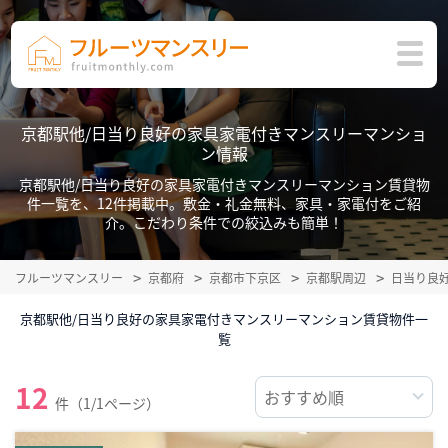
京都駅他/日当り良好の家具家電付きマンスリーマンショ
ン情報
京都駅他/日当り良好の家具家電付きマンスリーマンション賃貸物
件一覧を、12件掲載中。敷金・礼金無料、家具・家電付をご紹
介。こだわり条件での絞込みも簡単！
フルーツマンスリー
京都府
京都市下京区
京都駅周辺
日当り良
京都駅他/日当り良好の家具家電付きマンスリーマンション賃貸物件一
覧
12
件（1/1ページ）