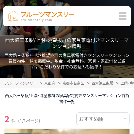
西大路三条駅/上階･眺望抜群の家具家電付きマンスリーマ
ンション情報
西大路三条駅/上階･眺望抜群の家具家電付きマンスリーマンション
賃貸物件一覧を掲載中。敷金・礼金無料、家具・家電付をご紹
介。こだわり条件での絞込みも簡単！
フルーツマンスリー
京都府
京都市右京区
西大路三条駅
上階･
西大路三条駅/上階･眺望抜群の家具家電付きマンスリーマンション賃貸
物件一覧
2
件（1/1ページ）