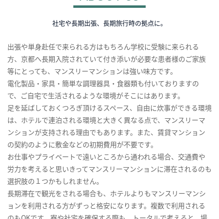
社宅や長期出張、長期旅行時の拠点に。
出張や単身赴任で来られる方はもちろん学校に受験に来られる
方、京都へ長期入院されていて付き添いが必要な患者様のご家族
等にとっても、マンスリーマンションは強い味方です。
電化製品・家具・簡単な調理器具・食器類も付いておりますの
で、ご自宅で生活されるような環境がそこにはあります。
足を延ばしておくつろぎ頂けるスペース、自由に炊事ができる環境
は、ホテルで連泊される環境と大きく異なる点で、マンスリーマ
ンションが支持される理由でもあります。また、賃貸マンション
の契約のように敷金などの初期費用が不要です。
お仕事やプライベートで遠いところから通われる場合、交通費や
労力を考えると思いきってマンスリーマンションに滞在されるのも
選択肢の１つかもしれません。
長期滞在で観光をされる場合も、ホテルよりもマンスリーマンシ
ョンを利用される方がずっと格安になります。複数で利用される
のもOKです。寮や社宅を確保する際も、トータルで考えると、場