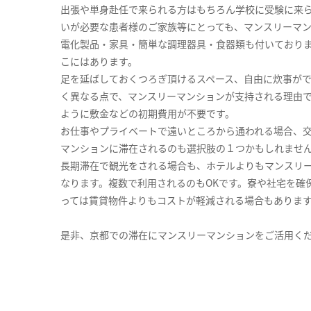
出張や単身赴任で来られる方はもちろん学校に受験に来
いが必要な患者様のご家族等にとっても、マンスリーマ
電化製品・家具・簡単な調理器具・食器類も付いており
こにはあります。
足を延ばしておくつろぎ頂けるスペース、自由に炊事が
く異なる点で、マンスリーマンションが支持される理由
ように敷金などの初期費用が不要です。
お仕事やプライベートで遠いところから通われる場合、
マンションに滞在されるのも選択肢の１つかもしれませ
長期滞在で観光をされる場合も、ホテルよりもマンスリ
なります。複数で利用されるのもOKです。寮や社宅を確
っては賃貸物件よりもコストが軽減される場合もありま
是非、京都での滞在にマンスリーマンションをご活用く