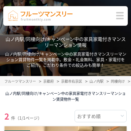
山ノ内駅/同棲向け/キャンペーン中の家具家電付きマンス
リーマンション情報
山ノ内駅/同棲向け/キャンペーン中の家具家電付きマンスリーマン
ション賃貸物件一覧を掲載中。敷金・礼金無料、家具・家電付を
ご紹介。こだわり条件での絞込みも簡単！
フルーツマンスリー
京都府
京都市右京区
山ノ内駅
同棲向け
山ノ内駅/同棲向け/キャンペーン中の家具家電付きマンスリーマンショ
ン賃貸物件一覧
2
件（1/1ページ）