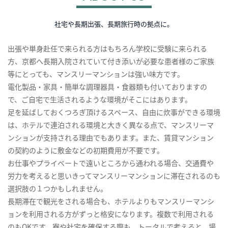
社宅や長期出張、長期旅行時の拠点に。
出張や単身赴任で来られる方はもちろん学校に受験に来られる
方、京都へ長期入院されていて付き添いが必要な患者様のご家族
等にとっても、マンスリーマンションは強い味方です。
電化製品・家具・簡単な調理器具・食器類も付いておりますの
で、ご自宅で生活されるような環境がそこにはあります。
足を延ばしておくつろぎ頂けるスペース、自由に炊事ができる環境
は、ホテルで連泊される環境と大きく異なる点で、マンスリーマ
ンションが支持される理由でもあります。また、賃貸マンション
の契約のように敷金などの初期費用が不要です。
お仕事やプライベートで遠いところから通われる場合、交通費や
労力を考えると思いきってマンスリーマンションに滞在されるのも
選択肢の１つかもしれません。
長期滞在で観光をされる場合も、ホテルよりもマンスリーマンシ
ョンを利用される方がずっと格安になります。複数で利用される
のもOKです。寮や社宅を確保する際も、トータルで考えると、場