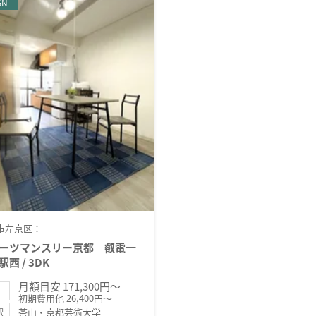
GN
市左京区：
ーツマンスリー京都 叡電一
西 / 3DK
月額目安 171,300円～
初期費用他 26,400円～
茶山・京都芸術大学
駅