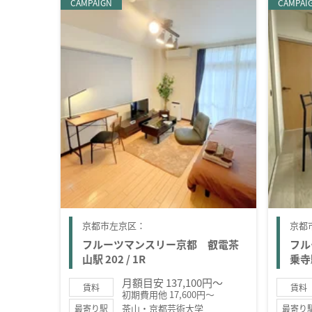
CAMPAIGN
CAMPAI
京都市左京区：
京都
フルーツマンスリー京都 叡電茶
フル
山駅 202 / 1R
乗寺駅
月額目安 137,100円～
賃料
賃料
初期費用他 17,600円～
茶山・京都芸術大学
最寄り駅
最寄り