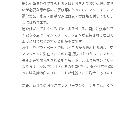
出張や単身赴任で来られる方はもちろん学校に受験に来
いが必要な患者様のご家族等にとっても、マンスリーマ
電化製品・家具・簡単な調理器具・食器類も付いており
こにはあります。
足を延ばしておくつろぎ頂けるスペース、自由に炊事が
く異なる点で、マンスリーマンションが支持される理由
ように敷金などの初期費用が不要です。
お仕事やプライベートで遠いところから通われる場合、
マンションに滞在されるのも選択肢の１つかもしれませ
長期滞在で観光をされる場合も、ホテルよりもマンスリ
なります。複数で利用されるのもOKです。寮や社宅を確
っては賃貸物件よりもコストが軽減される場合もありま
是非、京都での滞在にマンスリーマンションをご活用く