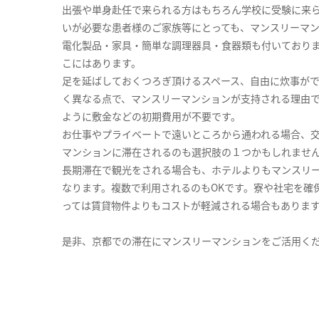
出張や単身赴任で来られる方はもちろん学校に受験に来
いが必要な患者様のご家族等にとっても、マンスリーマ
電化製品・家具・簡単な調理器具・食器類も付いており
こにはあります。
足を延ばしておくつろぎ頂けるスペース、自由に炊事が
く異なる点で、マンスリーマンションが支持される理由
ように敷金などの初期費用が不要です。
お仕事やプライベートで遠いところから通われる場合、
マンションに滞在されるのも選択肢の１つかもしれませ
長期滞在で観光をされる場合も、ホテルよりもマンスリ
なります。複数で利用されるのもOKです。寮や社宅を確
っては賃貸物件よりもコストが軽減される場合もありま
是非、京都での滞在にマンスリーマンションをご活用く