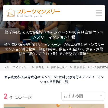
修学院駅/法人契約歓迎/キャンペーン中の家具家電付きマ
ンスリーマンション情報
修学院駅/法人契約歓迎/キャンペーン中の家具家電付きマンスリー
マンション賃貸物件一覧を掲載中。敷金・礼金無料、家具・家電
付をご紹介。こだわり条件での絞込みも簡単！
フルーツマンスリー
京都府
京都市左京区
修学院駅
法人契約歓
修学院駅/法人契約歓迎/キャンペーン中の家具家電付きマンスリーマン
ション賃貸物件一覧
2
件（1/1ページ）