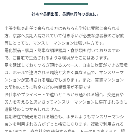
社宅や長期出張、長期旅行時の拠点に。
出張や単身赴任で来られる方はもちろん学校に受験に来られる
方、京都へ長期入院されていて付き添いが必要な患者様のご家族
等にとっても、マンスリーマンションは強い味方です。
電化製品・家具・簡単な調理器具・食器類も付いておりますの
で、ご自宅で生活されるような環境がそこにはあります。
足を延ばしておくつろぎ頂けるスペース、自由に炊事ができる環境
は、ホテルで連泊される環境と大きく異なる点で、マンスリーマ
ンションが支持される理由でもあります。また、賃貸マンション
の契約のように敷金などの初期費用が不要です。
お仕事やプライベートで遠いところから通われる場合、交通費や
労力を考えると思いきってマンスリーマンションに滞在されるのも
選択肢の１つかもしれません。
長期滞在で観光をされる場合も、ホテルよりもマンスリーマンシ
ョンを利用される方がずっと格安になります。複数で利用される
のもOKです。寮や社宅を確保する際も、トータルで考えると、場