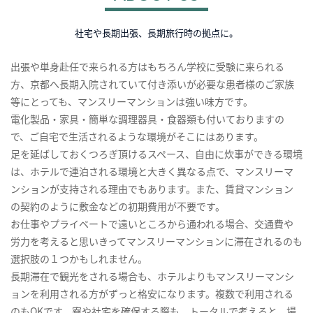
社宅や長期出張、長期旅行時の拠点に。
出張や単身赴任で来られる方はもちろん学校に受験に来られる
方、京都へ長期入院されていて付き添いが必要な患者様のご家族
等にとっても、マンスリーマンションは強い味方です。
電化製品・家具・簡単な調理器具・食器類も付いておりますの
で、ご自宅で生活されるような環境がそこにはあります。
足を延ばしておくつろぎ頂けるスペース、自由に炊事ができる環境
は、ホテルで連泊される環境と大きく異なる点で、マンスリーマ
ンションが支持される理由でもあります。また、賃貸マンション
の契約のように敷金などの初期費用が不要です。
お仕事やプライベートで遠いところから通われる場合、交通費や
労力を考えると思いきってマンスリーマンションに滞在されるのも
選択肢の１つかもしれません。
長期滞在で観光をされる場合も、ホテルよりもマンスリーマンシ
ョンを利用される方がずっと格安になります。複数で利用される
のもOKです。寮や社宅を確保する際も、トータルで考えると、場