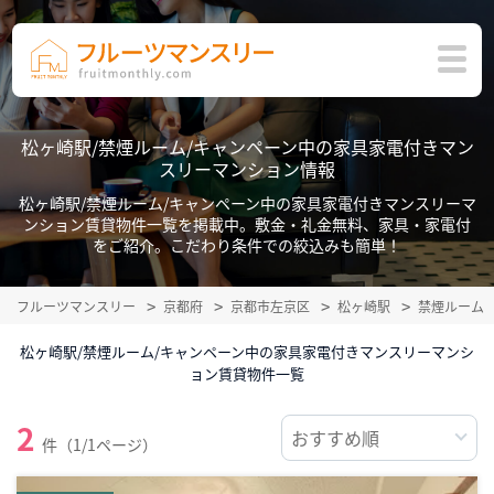
松ヶ崎駅/禁煙ルーム/キャンペーン中の家具家電付きマン
スリーマンション情報
松ヶ崎駅/禁煙ルーム/キャンペーン中の家具家電付きマンスリーマ
ンション賃貸物件一覧を掲載中。敷金・礼金無料、家具・家電付
をご紹介。こだわり条件での絞込みも簡単！
フルーツマンスリー
京都府
京都市左京区
松ヶ崎駅
禁煙ルーム
松ヶ崎駅/禁煙ルーム/キャンペーン中の家具家電付きマンスリーマンシ
ョン賃貸物件一覧
2
件（1/1ページ）