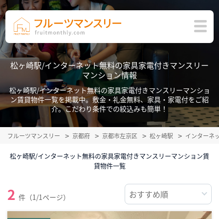
松ヶ崎駅/インターネット無料の家具家電付きマンスリー
マンション情報
松ヶ崎駅/インターネット無料の家具家電付きマンスリーマンショ
ン賃貸物件一覧を掲載中。敷金・礼金無料、家具・家電付をご紹
介。こだわり条件での絞込みも簡単！
フルーツマンスリー
京都府
京都市左京区
松ヶ崎駅
インターネ
松ヶ崎駅/インターネット無料の家具家電付きマンスリーマンション賃
貸物件一覧
2
件（1/1ページ）