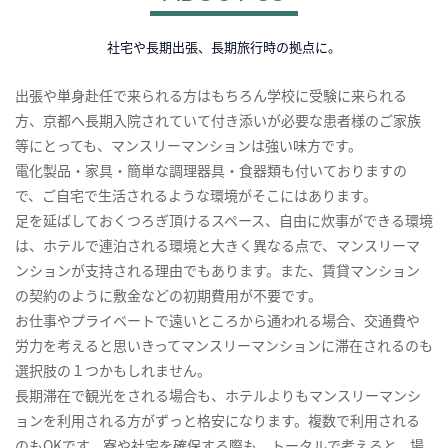
社宅や長期出張、長期旅行時の拠点に。
出張や単身赴任で来られる方はもちろん学校に受験に来られる
方、京都へ長期入院されていて付き添いが必要な患者様のご家族
等にとっても、マンスリーマンションは強い味方です。
電化製品・家具・簡単な調理器具・食器類も付いておりますの
で、ご自宅で生活されるような環境がそこにはあります。
足を延ばしておくつろぎ頂けるスペース、自由に炊事ができる環境
は、ホテルで連泊される環境と大きく異なる点で、マンスリーマ
ンションが支持される理由でもあります。また、賃貸マンション
の契約のように敷金などの初期費用が不要です。
お仕事やプライベートで遠いところから通われる場合、交通費や
労力を考えると思いきってマンスリーマンションに滞在されるのも
選択肢の１つかもしれません。
長期滞在で観光をされる場合も、ホテルよりもマンスリーマンシ
ョンを利用される方がずっと格安になります。複数で利用される
のもOKです。寮や社宅を確保する際も、トータルで考えると、場