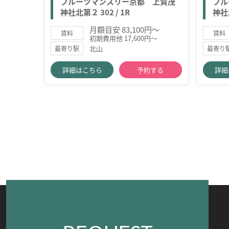
フルーツマンスリー京都 上賀茂
フル
神社北第２ 302 / 1R
神社北
月額目安 83,100円～
賃料
賃料
初期費用他 17,600円～
北山
最寄り駅
最寄り
詳細はこちら
予約する
詳細