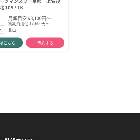
ーツマンスリー京都 上賀茂
 105 / 1K
月額目安 98,100円～
初期費用他 17,600円～
北山
駅
はこちら
予約する