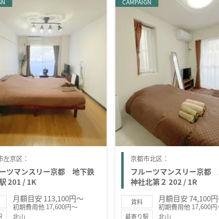
GN
CAMPAIGN
市左京区：
京都市北区：
ーツマンスリー京都 地下鉄
フルーツマンスリー京都 
 201 / 1K
神社北第２ 202 / 1R
月額目安 113,100円～
月額目安 74,100
賃料
初期費用他 17,600円～
初期費用他 17,600円
北山
北山
駅
最寄り駅