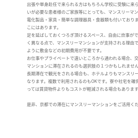
出張や単身赴任で来られる方はもちろん学校に受験に来
いが必要な患者様のご家族等にとっても、マンスリーマ
電化製品・家具・簡単な調理器具・食器類も付いており
こにはあります。
足を延ばしておくつろぎ頂けるスペース、自由に炊事が
く異なる点で、マンスリーマンションが支持される理由
ように敷金などの初期費用が不要です。
お仕事やプライベートで遠いところから通われる場合、
マンションに滞在されるのも選択肢の１つかもしれませ
長期滞在で観光をされる場合も、ホテルよりもマンスリ
なります。複数で利用されるのもOKです。寮や社宅を確
っては賃貸物件よりもコストが軽減される場合もありま
是非、京都での滞在にマンスリーマンションをご活用く