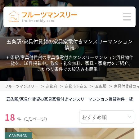
五条駅/家具付賃貸の家具家電付きマンスリーマンション
情報
五条駅/家具付賃貸の家具家電付きマンスリーマンション賃貸物件
一覧を、18件掲載中。敷金・礼金無料、家具・家電付をご紹介。
こだわり条件での絞込みも簡単！
フルーツマンスリー
京都府
京都市下京区
五条駅
家具付賃貸の
五条駅/家具付賃貸の家具家電付きマンスリーマンション賃貸物件一覧
18
件（1/1ページ）
CAMPAIGN