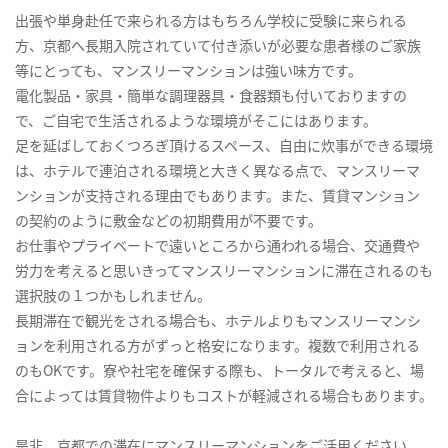
出張や単身赴任で来られる方はもちろん学校に受験に来られる
方、京都へ長期入院されていて付き添いが必要な患者様のご家族
等にとっても、マンスリーマンションは強い味方です。
電化製品・家具・簡単な調理器具・食器類も付いておりますの
で、ご自宅で生活されるような環境がそこにはあります。
足を延ばしておくつろぎ頂けるスペース、自由に炊事ができる環境
は、ホテルで連泊される環境と大きく異なる点で、マンスリーマ
ンションが支持される理由でもあります。また、賃貸マンション
の契約のように敷金などの初期費用が不要です。
お仕事やプライベートで遠いところから通われる場合、交通費や
労力を考えると思いきってマンスリーマンションに滞在されるのも
選択肢の１つかもしれません。
長期滞在で観光をされる場合も、ホテルよりもマンスリーマンシ
ョンを利用される方がずっと格安になります。複数で利用される
のもOKです。寮や社宅を確保する際も、トータルで考えると、場
合によっては賃貸物件よりもコストが軽減される場合もあります。
是非、京都での滞在にマンスリーマンションをご活用ください。