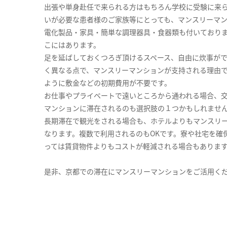
出張や単身赴任で来られる方はもちろん学校に受験に来
いが必要な患者様のご家族等にとっても、マンスリーマ
電化製品・家具・簡単な調理器具・食器類も付いており
こにはあります。
足を延ばしておくつろぎ頂けるスペース、自由に炊事が
く異なる点で、マンスリーマンションが支持される理由
ように敷金などの初期費用が不要です。
お仕事やプライベートで遠いところから通われる場合、
マンションに滞在されるのも選択肢の１つかもしれませ
長期滞在で観光をされる場合も、ホテルよりもマンスリ
なります。複数で利用されるのもOKです。寮や社宅を確
っては賃貸物件よりもコストが軽減される場合もありま
是非、京都での滞在にマンスリーマンションをご活用く