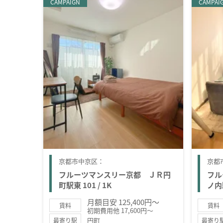
CAMPAIGN
CAMPAI
京都市中京区：
京都
フルーツマンスリー京都 ＪＲ円
フル
町駅東 101 / 1K
ノ内駅
月額目安 125,400円～
賃料
賃料
初期費用他 17,600円～
円町
最寄り駅
最寄り