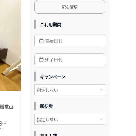
駅を変更
ご利用期間
—
キャンペーン
駅徒歩
嵐電山
0円～
～
利用人数