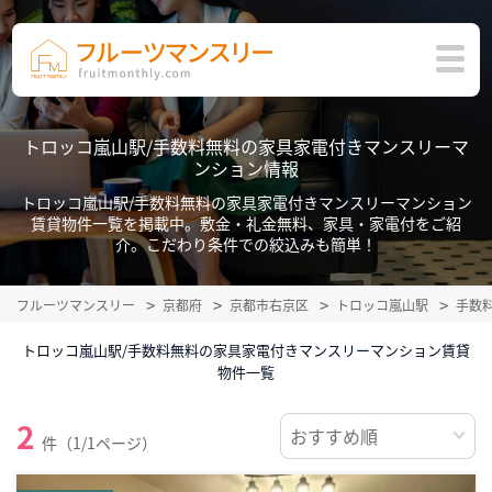
トロッコ嵐山駅/手数料無料の家具家電付きマンスリーマ
ンション情報
トロッコ嵐山駅/手数料無料の家具家電付きマンスリーマンション
賃貸物件一覧を掲載中。敷金・礼金無料、家具・家電付をご紹
介。こだわり条件での絞込みも簡単！
フルーツマンスリー
京都府
京都市右京区
トロッコ嵐山駅
手数
トロッコ嵐山駅/手数料無料の家具家電付きマンスリーマンション賃貸
物件一覧
2
件（1/1ページ）