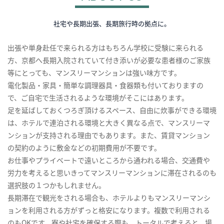
社宅や長期出張、長期旅行時の拠点に。
出張や単身赴任で来られる方はもちろん学校に受験に来られる
方、京都へ長期入院されていて付き添いが必要な患者様のご家族
等にとっても、マンスリーマンションは強い味方です。
電化製品・家具・簡単な調理器具・食器類も付いておりますの
で、ご自宅で生活されるような環境がそこにはあります。
足を延ばしておくつろぎ頂けるスペース、自由に炊事ができる環境
は、ホテルで連泊される環境と大きく異なる点で、マンスリーマ
ンションが支持される理由でもあります。また、賃貸マンション
の契約のように敷金などの初期費用が不要です。
お仕事やプライベートで遠いところから通われる場合、交通費や
労力を考えると思いきってマンスリーマンションに滞在されるのも
選択肢の１つかもしれません。
長期滞在で観光をされる場合も、ホテルよりもマンスリーマンシ
ョンを利用される方がずっと格安になります。複数で利用される
のもOKです。寮や社宅を確保する際も、トータルで考えると、場