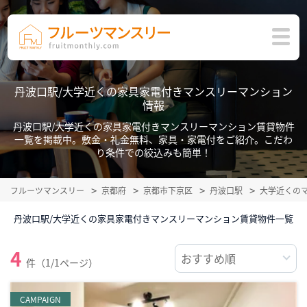
丹波口駅/大学近くの家具家電付きマンスリーマンション
情報
丹波口駅/大学近くの家具家電付きマンスリーマンション賃貸物件
一覧を掲載中。敷金・礼金無料、家具・家電付をご紹介。こだわ
り条件での絞込みも簡単！
フルーツマンスリー
京都府
京都市下京区
丹波口駅
大学近くの
丹波口駅/大学近くの家具家電付きマンスリーマンション賃貸物件一覧
4
件（1/1ページ）
CAMPAIGN