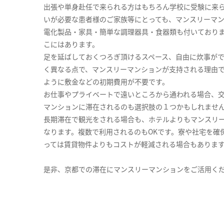
出張や単身赴任で来られる方はもちろん学校に受験に来
いが必要な患者様のご家族等にとっても、マンスリーマ
電化製品・家具・簡単な調理器具・食器類も付いており
こにはあります。
足を延ばしておくつろぎ頂けるスペース、自由に炊事が
く異なる点で、マンスリーマンションが支持される理由
ように敷金などの初期費用が不要です。
お仕事やプライベートで遠いところから通われる場合、
マンションに滞在されるのも選択肢の１つかもしれませ
長期滞在で観光をされる場合も、ホテルよりもマンスリ
なります。複数で利用されるのもOKです。寮や社宅を確
っては賃貸物件よりもコストが軽減される場合もありま
是非、京都での滞在にマンスリーマンションをご活用く