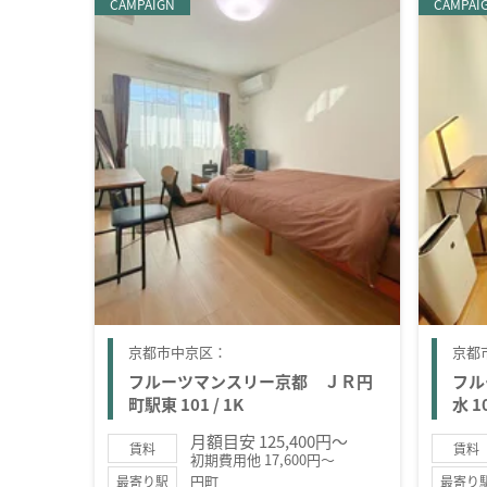
CAMPAIGN
CAMPAI
京都市中京区：
京都
フルーツマンスリー京都 ＪＲ円
フル
町駅東 101 / 1K
水 10
月額目安 125,400円～
賃料
賃料
初期費用他 17,600円～
円町
最寄り駅
最寄り