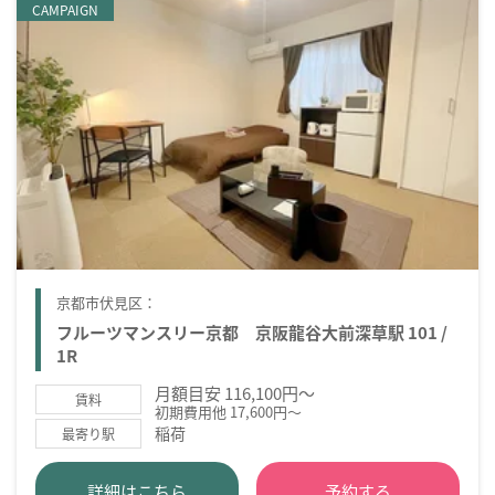
CAMPAIGN
京都市伏見区：
フルーツマンスリー京都 京阪龍谷大前深草駅 101 /
1R
月額目安 116,100円～
賃料
初期費用他 17,600円～
稲荷
最寄り駅
詳細はこちら
予約する