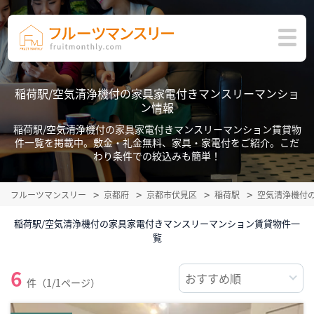
稲荷駅/空気清浄機付の家具家電付きマンスリーマンショ
ン情報
稲荷駅/空気清浄機付の家具家電付きマンスリーマンション賃貸物
件一覧を掲載中。敷金・礼金無料、家具・家電付をご紹介。こだ
わり条件での絞込みも簡単！
フルーツマンスリー
京都府
京都市伏見区
稲荷駅
空気清浄機付
稲荷駅/空気清浄機付の家具家電付きマンスリーマンション賃貸物件一
覧
6
件（1/1ページ）