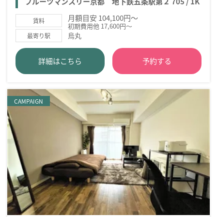
フルーツマンスリー京都 地下鉄五条駅第２ 705 / 1K
月額目安 104,100円～
賃料
初期費用他 17,600円～
烏丸
最寄り駅
詳細はこちら
予約する
CAMPAIGN