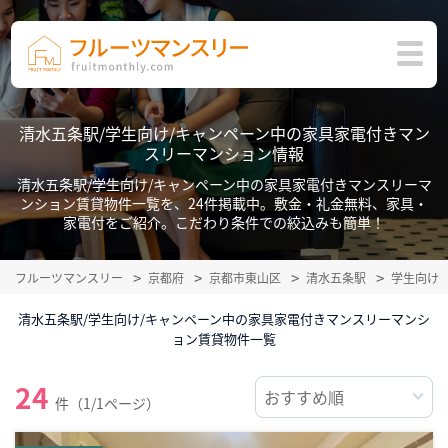
清水五条駅/学生向け/キャンペーン中の家具家電付きマン
スリーマンション情報
清水五条駅/学生向け/キャンペーン中の家具家電付きマンスリーマ
ンション賃貸物件一覧を、24件掲載中。敷金・礼金無料、家具・
家電付をご紹介。こだわり条件での絞込みも簡単！
フルーツマンスリー
京都府
京都市東山区
清水五条駅
学生向け
清水五条駅/学生向け/キャンペーン中の家具家電付きマンスリーマンシ
ョン賃貸物件一覧
24
件（1/1ページ）