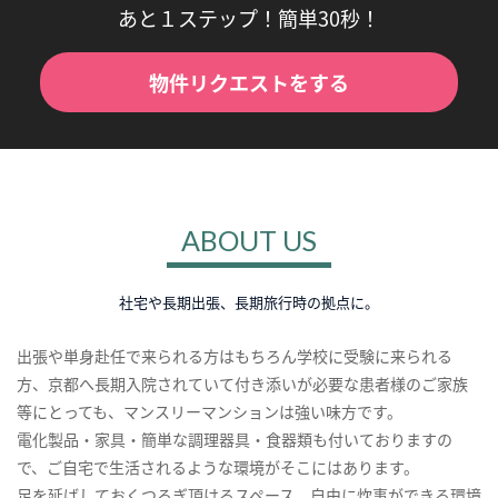
あと１ステップ！簡単30秒！
物件リクエストをする
ABOUT US
社宅や長期出張、長期旅行時の拠点に。
出張や単身赴任で来られる方はもちろん学校に受験に来られる
方、京都へ長期入院されていて付き添いが必要な患者様のご家族
等にとっても、マンスリーマンションは強い味方です。
電化製品・家具・簡単な調理器具・食器類も付いておりますの
で、ご自宅で生活されるような環境がそこにはあります。
足を延ばしておくつろぎ頂けるスペース、自由に炊事ができる環境