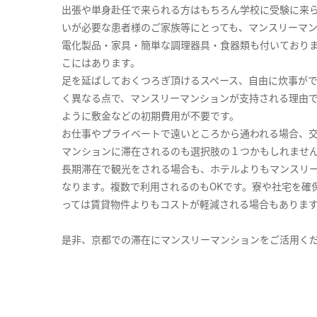
出張や単身赴任で来られる方はもちろん学校に受験に来
いが必要な患者様のご家族等にとっても、マンスリーマ
電化製品・家具・簡単な調理器具・食器類も付いており
こにはあります。
足を延ばしておくつろぎ頂けるスペース、自由に炊事が
く異なる点で、マンスリーマンションが支持される理由
ように敷金などの初期費用が不要です。
お仕事やプライベートで遠いところから通われる場合、
マンションに滞在されるのも選択肢の１つかもしれませ
長期滞在で観光をされる場合も、ホテルよりもマンスリ
なります。複数で利用されるのもOKです。寮や社宅を確
っては賃貸物件よりもコストが軽減される場合もありま
是非、京都での滞在にマンスリーマンションをご活用く