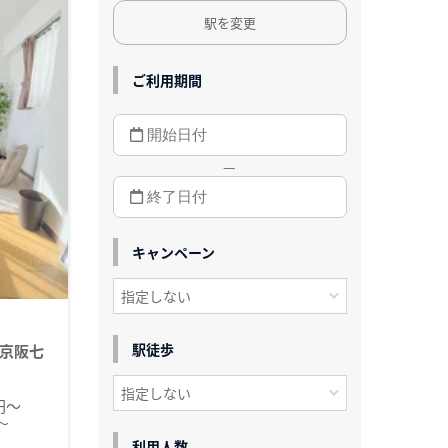
駅を変更
ご利用期間
—
キャンペーン
駅徒歩
京阪七
0円～
～
利用人数