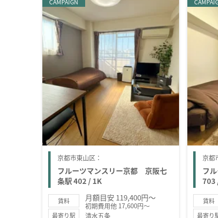
CAMPAIGN
CAMPAI
京都市東山区：
京都
フルーツマンスリー京都 京阪七
フル
条駅 402 / 1K
703 
月額目安 119,400円～
賃料
賃料
初期費用他 17,600円～
清水五条
最寄り駅
最寄り