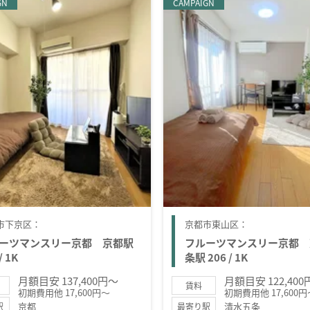
GN
CAMPAIGN
市下京区：
京都市東山区：
ーツマンスリー京都 京都駅
フルーツマンスリー京都 
/ 1K
条駅 206 / 1K
月額目安 137,400円～
月額目安 122,40
賃料
初期費用他 17,600円～
初期費用他 17,600円
京都
清水五条
駅
最寄り駅