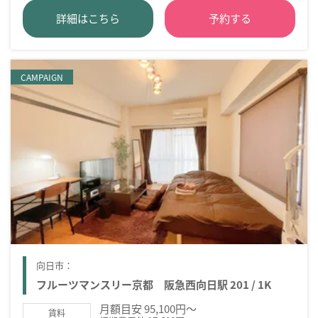
詳細はこちら
予約する
CAMPAIGN
向日市：
フルーツマンスリー京都 阪急西向日駅 201 / 1K
月額目安 95,100円～
賃料