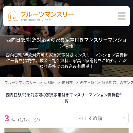
西向日駅/特急対応可の家具家電付きマンスリーマンショ
ン情報
西向日駅/特急対応可の家具家電付きマンスリーマンション賃貸物
件一覧を掲載中。敷金・礼金無料、家具・家電付をご紹介。こだ
わり条件での絞込みも簡単！
フルーツマンスリー
京都府
向日市
西向日駅
特急対応可のマン
西向日駅/特急対応可の家具家電付きマンスリーマンション賃貸物件一
覧
3
件（1/1ページ）