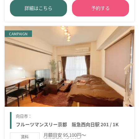
詳細はこちら
予約する
CAMPAIGN
向日市：
フルーツマンスリー京都 阪急西向日駅 201 / 1K
月額目安 95,100円～
賃料