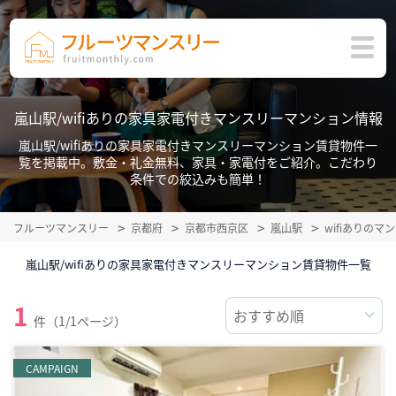
嵐山駅/wifiありの家具家電付きマンスリーマンション情報
嵐山駅/wifiありの家具家電付きマンスリーマンション賃貸物件一
覧を掲載中。敷金・礼金無料、家具・家電付をご紹介。こだわり
条件での絞込みも簡単！
フルーツマンスリー
京都府
京都市西京区
嵐山駅
wifiありの
嵐山駅/wifiありの家具家電付きマンスリーマンション賃貸物件一覧
1
件（1/1ページ）
CAMPAIGN