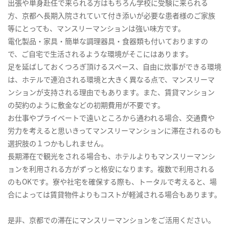
出張や単身赴任で来られる方はもちろん学校に受験に来られる
方、京都へ長期入院されていて付き添いが必要な患者様のご家族
等にとっても、マンスリーマンションは強い味方です。
電化製品・家具・簡単な調理器具・食器類も付いておりますの
で、ご自宅で生活されるような環境がそこにはあります。
足を延ばしておくつろぎ頂けるスペース、自由に炊事ができる環境
は、ホテルで連泊される環境と大きく異なる点で、マンスリーマ
ンションが支持される理由でもあります。また、賃貸マンション
の契約のように敷金などの初期費用が不要です。
お仕事やプライベートで遠いところから通われる場合、交通費や
労力を考えると思いきってマンスリーマンションに滞在されるのも
選択肢の１つかもしれません。
長期滞在で観光をされる場合も、ホテルよりもマンスリーマンシ
ョンを利用される方がずっと格安になります。複数で利用される
のもOKです。寮や社宅を確保する際も、トータルで考えると、場
合によっては賃貸物件よりもコストが軽減される場合もあります。
是非、京都での滞在にマンスリーマンションをご活用ください。