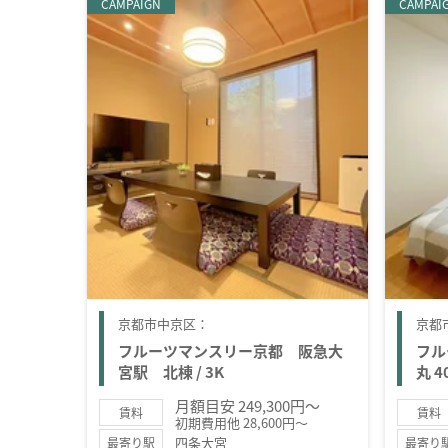
CAMPAIGN
CAMPAI
京都市中京区：
京都
フルーツマンスリー京都 阪急大
フル
宮駅 北棟 / 3K
丸 40
月額目安 249,300円～
賃料
賃料
初期費用他 28,600円～
四条大宮
最寄り駅
最寄り