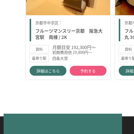
京都市中京区：
京都
フルーツマンスリー京都 阪急大
フル
宮駅 南棟 / 2K
丸 30
月額目安 192,300円～
賃料
賃料
初期費用他 19,800円～
四条大宮
最寄り駅
最寄り
詳細はこちら
予約する
詳細