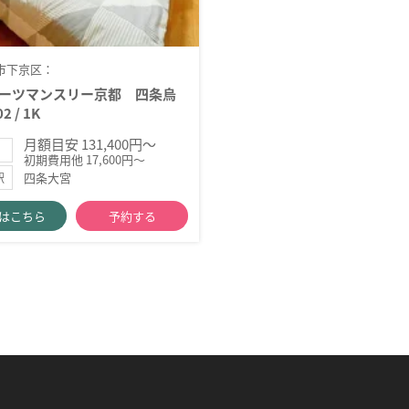
市下京区：
ーツマンスリー京都 四条烏
2 / 1K
月額目安 131,400円～
初期費用他 17,600円～
四条大宮
駅
はこちら
予約する