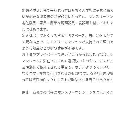
出張や単身赴任で来られる方はもちろん学校に受験に来
いが必要な患者様のご家族等にとっても、マンスリーマ
電化製品・家具・簡単な調理器具・食器類も付いており
こにはあります。
足を延ばしておくつろぎ頂けるスペース、自由に炊事が
く異なる点で、マンスリーマンションが支持される理由
ように敷金などの初期費用が不要です。
お仕事やプライベートで遠いところから通われる場合、
マンションに滞在されるのも選択肢の１つかもしれませ
長期滞在で観光をされる場合も、ホテルよりもマンスリ
なります。複数で利用されるのもOKです。寮や社宅を確
っては賃貸物件よりもコストが軽減される場合もありま
是非、京都での滞在にマンスリーマンションをご活用く