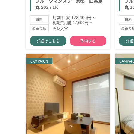
フルーツマンスリー京都 四条烏
フル
丸 502 / 1K
丸 30
月額目安 128,400円～
賃料
賃料
初期費用他 17,600円～
四条大宮
最寄り駅
最寄り
詳細はこちら
予約する
詳細
CAMPAIGN
CAMPAI