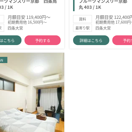
ーツマンスリー京都 四条烏
フルーツマンスリー京都 
3 / 1K
丸 403 / 1K
月額目安 119,400円～
月額目安 122,40
賃料
初期費用他 16,500円～
初期費用他 17,600円
四条大宮
四条大宮
駅
最寄り駅
はこちら
予約する
詳細はこちら
予約
GN