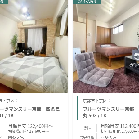
GN
CAMPAIGN
市下京区：
京都市下京区：
ーツマンスリー京都 四条烏
フルーツマンスリー京都 
1 / 1K
丸 503 / 1K
月額目安 122,400円～
月額目安 113,40
賃料
初期費用他 17,600円～
初期費用他 17,600円
四条大宮
四条大宮
駅
最寄り駅