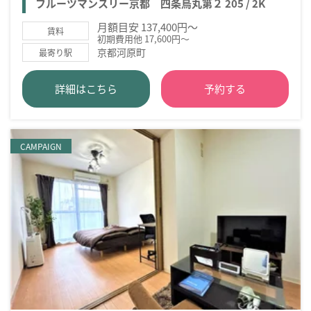
フルーツマンスリー京都 四条烏丸第２ 205 / 2K
月額目安 137,400円～
賃料
初期費用他 17,600円～
京都河原町
最寄り駅
詳細はこちら
予約する
CAMPAIGN