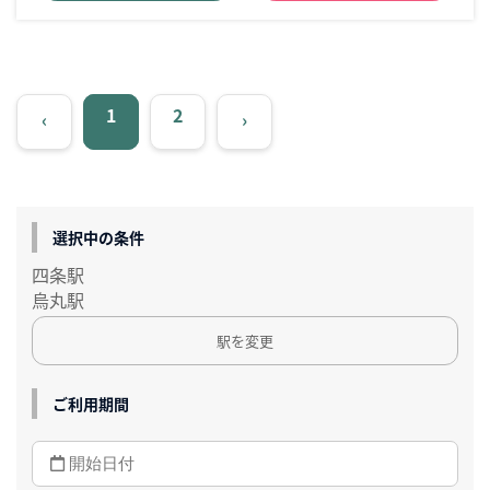
1
2
‹
›
選択中の条件
四条駅
烏丸駅
駅を変更
ご利用期間