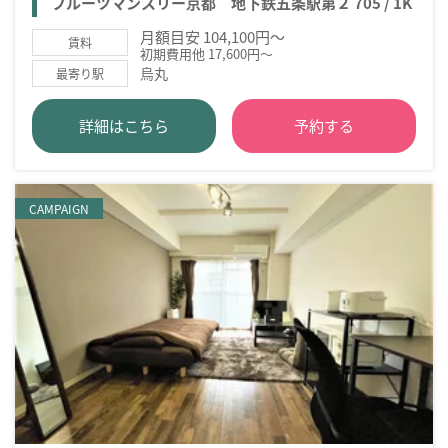
フルーツマンスリー京都 地下鉄五条駅第２ 705 / 1K
月額目安 104,100円～
賃料
初期費用他 17,600円～
烏丸
最寄り駅
詳細はこちら
予約する
CAMPAIGN