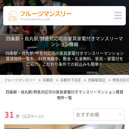
四条駅・烏丸駅/特急対応可の家具家電付きマンスリーマ
ンション情報
四条駅・烏丸駅/特急対応可の家具家電付きマンスリーマンション
賃貸物件一覧を、31件掲載中。敷金・礼金無料、家具・家電付を
ご紹介。こだわり条件での絞込みも簡単！
フルーツマンスリー
京都府
京都市下京区
四条駅周辺
特急対応
四条駅・烏丸駅/特急対応可の家具家電付きマンスリーマンション賃貸
物件一覧
31
件（1/2ページ）