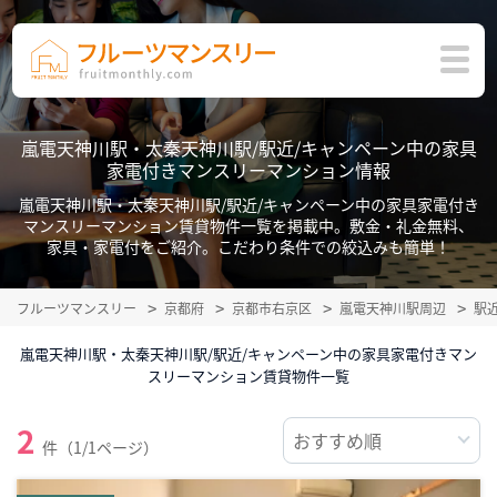
嵐電天神川駅・太秦天神川駅/駅近/キャンペーン中の家具
家電付きマンスリーマンション情報
嵐電天神川駅・太秦天神川駅/駅近/キャンペーン中の家具家電付き
マンスリーマンション賃貸物件一覧を掲載中。敷金・礼金無料、
家具・家電付をご紹介。こだわり条件での絞込みも簡単！
フルーツマンスリー
京都府
京都市右京区
嵐電天神川駅周辺
駅
嵐電天神川駅・太秦天神川駅/駅近/キャンペーン中の家具家電付きマン
スリーマンション賃貸物件一覧
2
件（1/1ページ）