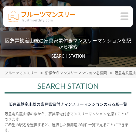
阪急電鉄嵐山線の家具家電付きマンスリーマンションを駅
から検索
SEARCH STATION
フルーツマンスリー
沿線からマンスリーマンションを検索
阪急電鉄嵐
SEARCH STATION
阪急電鉄嵐山線の家具家電付きマンスリーマンションのある駅一覧
阪急電鉄嵐山線の駅から、家具家電付きマンスリーマンションを探すことが
できます。
ご希望の駅名を選択すると、選択した駅周辺の物件一覧で見ることができま
す。