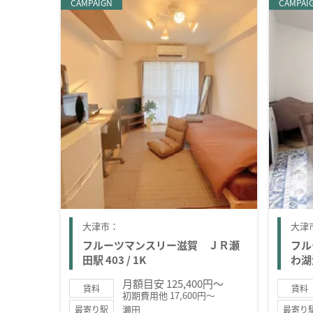
CAMPAIGN
CAMPAI
大津市：
大津
フルーツマンスリー滋賀 ＪＲ瀬
フル
田駅 403 / 1K
わ湖浜
月額目安 125,400円～
賃料
賃料
初期費用他 17,600円～
瀬田
最寄り駅
最寄り