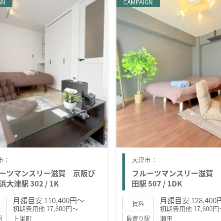
GN
CAMPAIGN
市：
大津市：
ーツマンスリー滋賀 京阪び
フルーツマンスリー滋賀 
大津駅 302 / 1K
田駅 507 / 1DK
月額目安 110,400円～
月額目安 128,40
賃料
初期費用他 17,600円～
初期費用他 17,600円
上栄町
瀬田
駅
最寄り駅