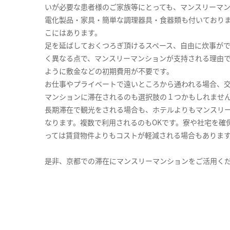
いが必要な患者様のご家族等にとっても、マンスリーマ
電化製品・家具・簡単な調理器具・食器類も付いており
こにはあります。
足を延ばしておくつろぎ頂けるスペース、自由に炊事が
く異なる点で、マンスリーマンションが支持される理由
ように敷金などの初期費用が不要です。
お仕事やプライベートで遠いところから通われる場合、
マンションに滞在されるのも選択肢の１つかもしれませ
長期滞在で観光をされる場合も、ホテルよりもマンスリ
なります。複数で利用されるのもOKです。寮や社宅を確
っては賃貸物件よりもコストが軽減される場合もありま
是非、京都での滞在にマンスリーマンションをご活用く