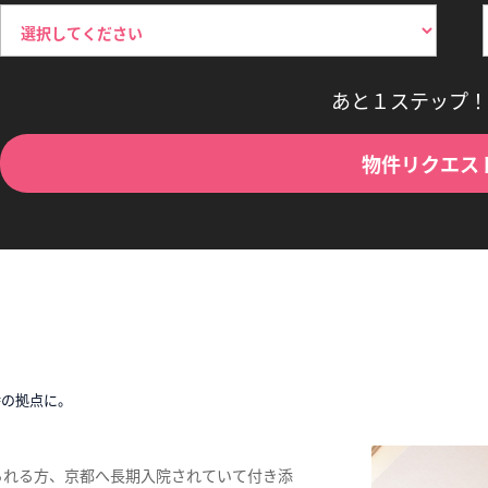
あと１ステップ！
物件リクエス
時の拠点に。
られる方、京都へ長期入院されていて付き添