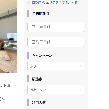
京都府 の エリアを全て表示する
ご利用期間
—
キャンペーン
駅徒歩
ＪＲ瀬
0円～
利用人数
～