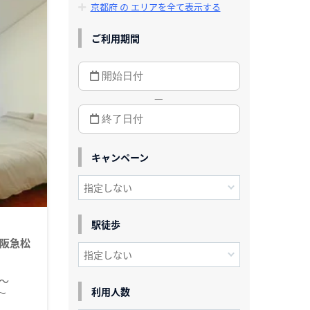
京都府 の エリアを全て表示する
ご利用期間
—
キャンペーン
駅徒歩
阪急松
円～
利用人数
～