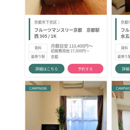
京都市下京区：
京都
フルーツマンスリー京都 京都駅
フル
西 305 / 1K
水五条
月額目安 110,400円～
賃料
賃料
初期費用他 17,600円～
京都
最寄り駅
最寄り
詳細はこちら
予約する
詳細
CAMPAIGN
CAMPAI