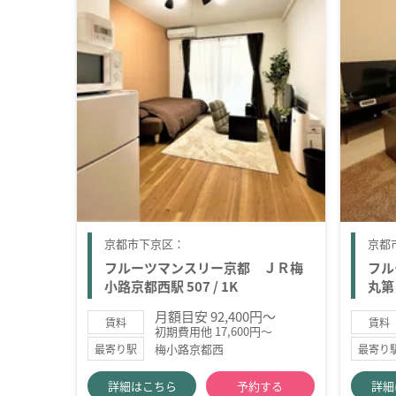
京都市下京区：
京都
フルーツマンスリー京都 ＪＲ梅
フル
小路京都西駅 507 / 1K
丸第２
月額目安 92,400円～
賃料
賃料
初期費用他 17,600円～
梅小路京都西
最寄り駅
最寄り
詳細はこちら
予約する
詳細