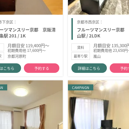
市下京区：
京都市西京区：
ーツマンスリー京都 京阪清
フルーツマンスリー京都 
駅 201 / 1K
山駅 / 2LDK
月額目安 119,400円～
月額目安 135,30
賃料
初期費用他 17,600円～
初期費用他 23,650円
京都河原町
嵐山
駅
最寄り駅
はこちら
予約する
詳細はこちら
予約
GN
CAMPAIGN