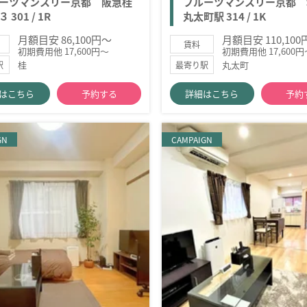
ーツマンスリー京都 阪急桂
フルーツマンスリー京都 
 301 / 1R
丸太町駅 314 / 1K
月額目安 86,100円～
月額目安 110,10
賃料
初期費用他 17,600円～
初期費用他 17,600円
桂
丸太町
駅
最寄り駅
はこちら
予約する
詳細はこちら
予約
GN
CAMPAIGN