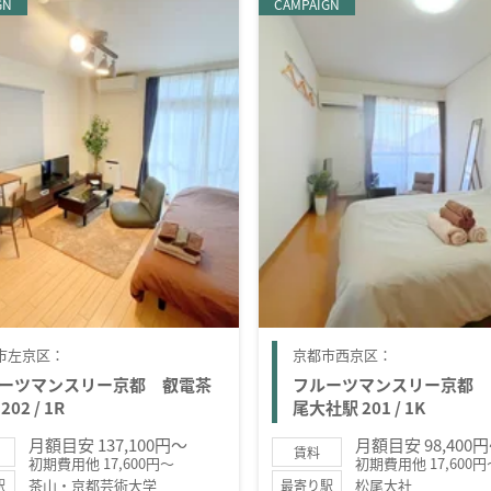
GN
CAMPAIGN
市左京区：
京都市西京区：
ーツマンスリー京都 叡電茶
フルーツマンスリー京都 
202 / 1R
尾大社駅 201 / 1K
月額目安 137,100円～
月額目安 98,400
賃料
初期費用他 17,600円～
初期費用他 17,600円
茶山・京都芸術大学
松尾大社
駅
最寄り駅