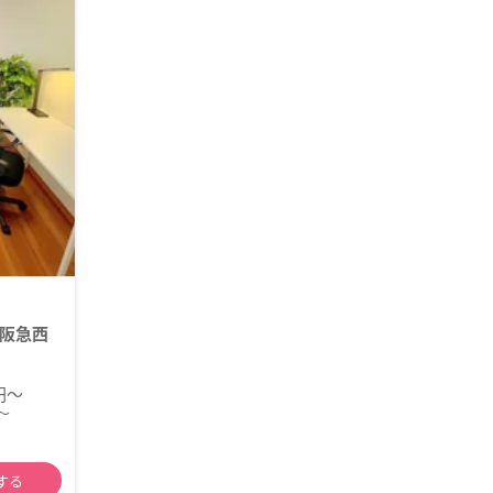
阪急西
0円～
～
する