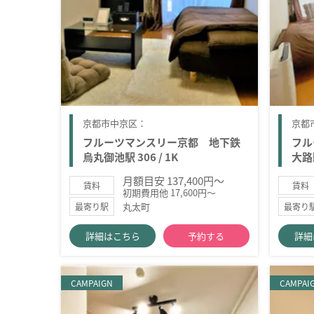
京都市中京区：
京都
フルーツマンスリー京都 地下鉄
フル
烏丸御池駅 306 / 1K
大路駅
月額目安 137,400円～
賃料
賃料
初期費用他 17,600円～
丸太町
最寄り駅
最寄り
詳細はこちら
予約する
詳細
CAMPAIGN
CAMPAI