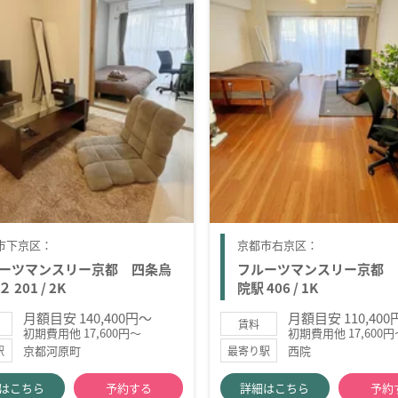
市下京区：
京都市右京区：
ーツマンスリー京都 四条烏
フルーツマンスリー京都 
 201 / 2K
院駅 406 / 1K
月額目安 140,400円～
月額目安 110,40
賃料
初期費用他 17,600円～
初期費用他 17,600円
京都河原町
西院
駅
最寄り駅
はこちら
予約する
詳細はこちら
予約