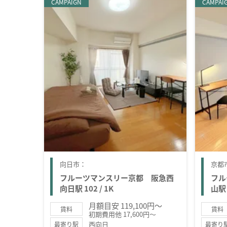
CAMPAIGN
CAMPAI
向日市：
京都
フルーツマンスリー京都 阪急西
フル
向日駅 102 / 1K
山駅 
月額目安 119,100円～
賃料
賃料
初期費用他 17,600円～
西向日
最寄り駅
最寄り