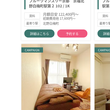
フルーツマンスリー京都 京福北
フル
野白梅町駅第２ 102 / 1K
駅第３
月額目安 122,400円～
賃料
賃料
初期費用他 17,600円～
北野白梅町
最寄り駅
最寄り
詳細はこちら
予約する
詳細
CAMPAIGN
CAMPAI