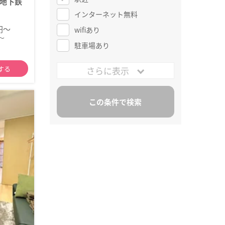
地下鉄
インターネット無料
0円～
wifiあり
～
駐車場あり
する
さらに表示