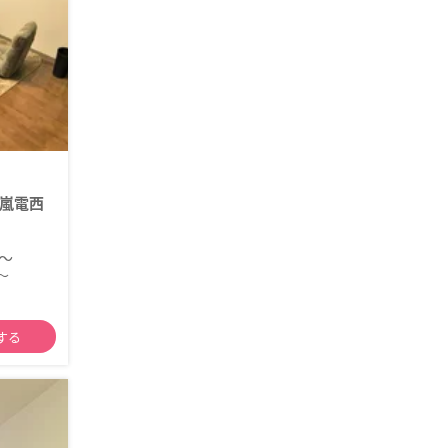
嵐電西
円～
～
する