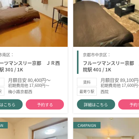
市南区：
京都市中京区：
ーツマンスリー京都 ＪＲ西
フルーツマンスリー京都 
 301 / 1K
院駅 401 / 1K
月額目安 80,400円～
月額目安 89,100
賃料
初期費用他 17,600円～
初期費用他 17,600円
梅小路京都西
西院
駅
最寄り駅
はこちら
予約する
詳細はこちら
予約
GN
CAMPAIGN