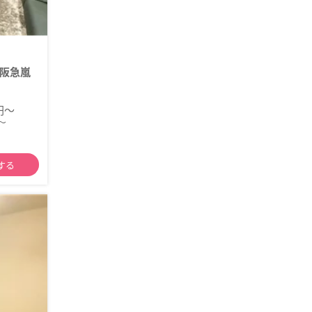
阪急嵐
0円～
～
する