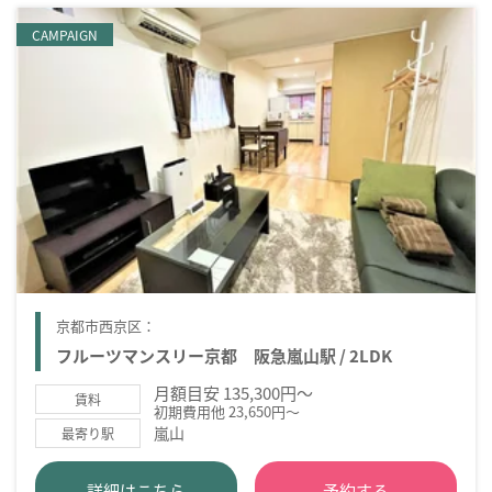
CAMPAIGN
京都市西京区：
フルーツマンスリー京都 阪急嵐山駅 / 2LDK
月額目安 135,300円～
賃料
初期費用他 23,650円～
嵐山
最寄り駅
詳細はこちら
予約する