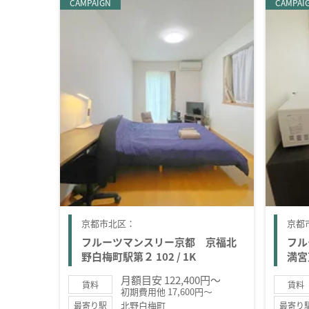
CAMPAIGN
CAMPAI
京都市北区：
京都
フルーツマンスリー京都 京福北
フル
野白梅町駅第２ 102 / 1K
満宮東
月額目安 122,400円～
賃料
賃料
初期費用他 17,600円～
北野白梅町
最寄り駅
最寄り