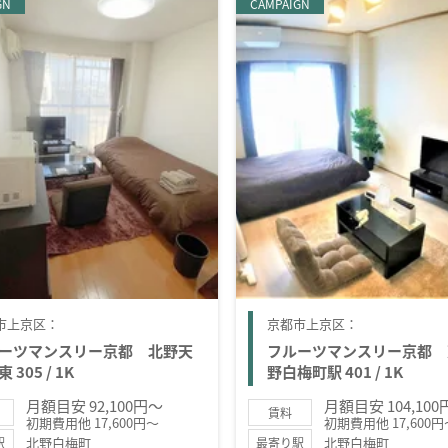
GN
CAMPAIGN
市上京区：
京都市上京区：
ーツマンスリー京都 北野天
フルーツマンスリー京都 
 305 / 1K
野白梅町駅 401 / 1K
月額目安 92,100円～
月額目安 104,10
賃料
初期費用他 17,600円～
初期費用他 17,600円
北野白梅町
北野白梅町
駅
最寄り駅