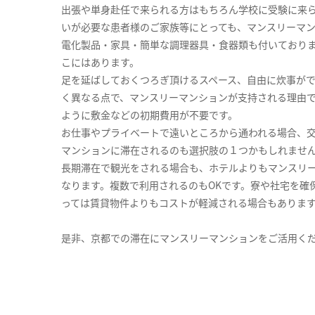
出張や単身赴任で来られる方はもちろん学校に受験に来
いが必要な患者様のご家族等にとっても、マンスリーマ
電化製品・家具・簡単な調理器具・食器類も付いており
こにはあります。
足を延ばしておくつろぎ頂けるスペース、自由に炊事が
く異なる点で、マンスリーマンションが支持される理由
ように敷金などの初期費用が不要です。
お仕事やプライベートで遠いところから通われる場合、
マンションに滞在されるのも選択肢の１つかもしれませ
長期滞在で観光をされる場合も、ホテルよりもマンスリ
なります。複数で利用されるのもOKです。寮や社宅を確
っては賃貸物件よりもコストが軽減される場合もありま
是非、京都での滞在にマンスリーマンションをご活用く