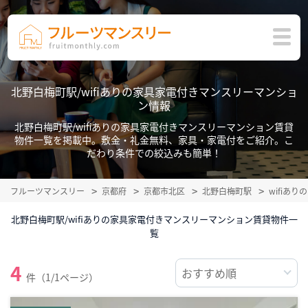
北野白梅町駅/wifiありの家具家電付きマンスリーマンショ
ン情報
北野白梅町駅/wifiありの家具家電付きマンスリーマンション賃貸
物件一覧を掲載中。敷金・礼金無料、家具・家電付をご紹介。こ
だわり条件での絞込みも簡単！
フルーツマンスリー
京都府
京都市北区
北野白梅町駅
wifiあ
北野白梅町駅/wifiありの家具家電付きマンスリーマンション賃貸物件一
覧
4
件（1/1ページ）