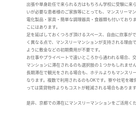
出張や単身赴任で来られる方はもちろん学校に受験に来
いが必要な患者様のご家族等にとっても、マンスリーマ
電化製品・家具・簡単な調理器具・食器類も付いており
こにはあります。
足を延ばしておくつろぎ頂けるスペース、自由に炊事が
く異なる点で、マンスリーマンションが支持される理由
ように敷金などの初期費用が不要です。
お仕事やプライベートで遠いところから通われる場合、
マンションに滞在されるのも選択肢の１つかもしれませ
長期滞在で観光をされる場合も、ホテルよりもマンスリ
なります。複数で利用されるのもOKです。寮や社宅を確
っては賃貸物件よりもコストが軽減される場合もありま
是非、京都での滞在にマンスリーマンションをご活用く