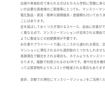
出張や単身赴任で来られる方はもちろん学校に受験に来
いが必要な患者様のご家族等にとっても、マンスリーマ
電化製品・家具・簡単な調理器具・食器類も付いており
こにはあります。
足を延ばしておくつろぎ頂けるスペース、自由に炊事が
く異なる点で、マンスリーマンションが支持される理由
ように敷金などの初期費用が不要です。
お仕事やプライベートで遠いところから通われる場合、
マンションに滞在されるのも選択肢の１つかもしれませ
長期滞在で観光をされる場合も、ホテルよりもマンスリ
なります。複数で利用されるのもOKです。寮や社宅を確
っては賃貸物件よりもコストが軽減される場合もありま
是非、京都での滞在にマンスリーマンションをご活用く