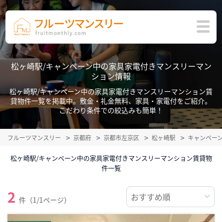
松ヶ崎駅/キャンペーン中の家具家電付きマンスリーマン
ション情報
松ヶ崎駅/キャンペーン中の家具家電付きマンスリーマンション賃
貸物件一覧を掲載中。敷金・礼金無料、家具・家電付をご紹介。
こだわり条件での絞込みも簡単！
フルーツマンスリー
京都府
京都市左京区
松ヶ崎駅
キャンペー
松ヶ崎駅/キャンペーン中の家具家電付きマンスリーマンション賃貸物
件一覧
2
件（1/1ページ）