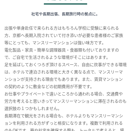
社宅や長期出張、長期旅行時の拠点に。
出張や単身赴任で来られる方はもちろん学校に受験に来られる
方、京都へ長期入院されていて付き添いが必要な患者様のご家族
等にとっても、マンスリーマンションは強い味方です。
電化製品・家具・簡単な調理器具・食器類も付いておりますの
で、ご自宅で生活されるような環境がそこにはあります。
足を延ばしておくつろぎ頂けるスペース、自由に炊事ができる環境
は、ホテルで連泊される環境と大きく異なる点で、マンスリーマ
ンションが支持される理由でもあります。また、賃貸マンション
の契約のように敷金などの初期費用が不要です。
お仕事やプライベートで遠いところから通われる場合、交通費や
労力を考えると思いきってマンスリーマンションに滞在されるのも
選択肢の１つかもしれません。
長期滞在で観光をされる場合も、ホテルよりもマンスリーマンシ
ョンを利用される方がずっと格安になります。複数で利用される
のもOKです。寮や社宅を確保する際も、トータルで考えると、場