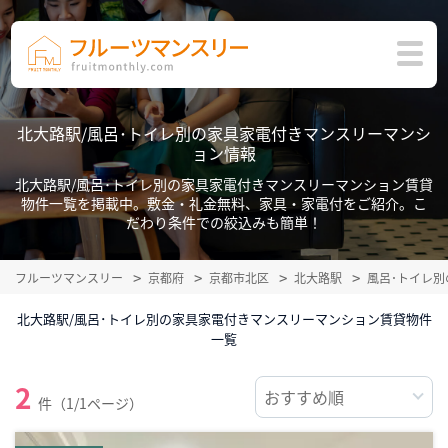
北大路駅/風呂･トイレ別の家具家電付きマンスリーマンシ
ョン情報
北大路駅/風呂･トイレ別の家具家電付きマンスリーマンション賃貸
物件一覧を掲載中。敷金・礼金無料、家具・家電付をご紹介。こ
だわり条件での絞込みも簡単！
フルーツマンスリー
京都府
京都市北区
北大路駅
風呂･トイレ
北大路駅/風呂･トイレ別の家具家電付きマンスリーマンション賃貸物件
一覧
2
件（1/1ページ）