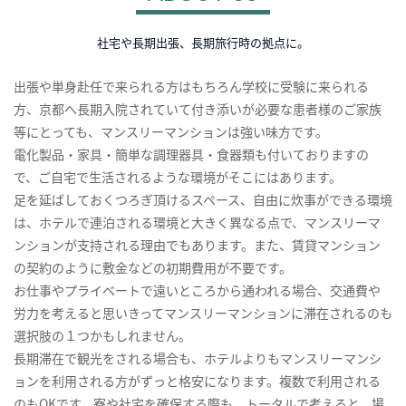
社宅や長期出張、長期旅行時の拠点に。
出張や単身赴任で来られる方はもちろん学校に受験に来られる
方、京都へ長期入院されていて付き添いが必要な患者様のご家族
等にとっても、マンスリーマンションは強い味方です。
電化製品・家具・簡単な調理器具・食器類も付いておりますの
で、ご自宅で生活されるような環境がそこにはあります。
足を延ばしておくつろぎ頂けるスペース、自由に炊事ができる環境
は、ホテルで連泊される環境と大きく異なる点で、マンスリーマ
ンションが支持される理由でもあります。また、賃貸マンション
の契約のように敷金などの初期費用が不要です。
お仕事やプライベートで遠いところから通われる場合、交通費や
労力を考えると思いきってマンスリーマンションに滞在されるのも
選択肢の１つかもしれません。
長期滞在で観光をされる場合も、ホテルよりもマンスリーマンシ
ョンを利用される方がずっと格安になります。複数で利用される
のもOKです。寮や社宅を確保する際も、トータルで考えると、場