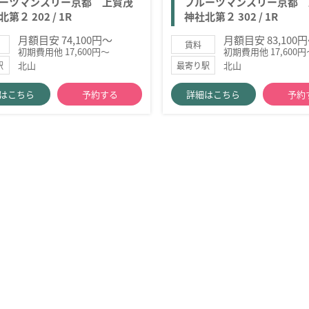
ーツマンスリー京都 上賀茂
フルーツマンスリー京都 
第２ 202 / 1R
神社北第２ 302 / 1R
月額目安 74,100円～
月額目安 83,100
賃料
初期費用他 17,600円～
初期費用他 17,600円
北山
北山
駅
最寄り駅
はこちら
予約する
詳細はこちら
予約