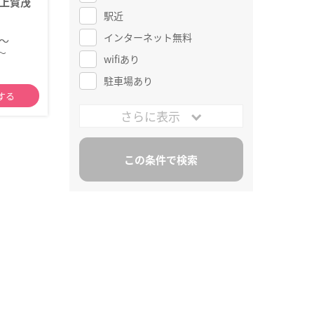
上賀茂
駅近
インターネット無料
円～
～
wifiあり
駐車場あり
する
さらに表示