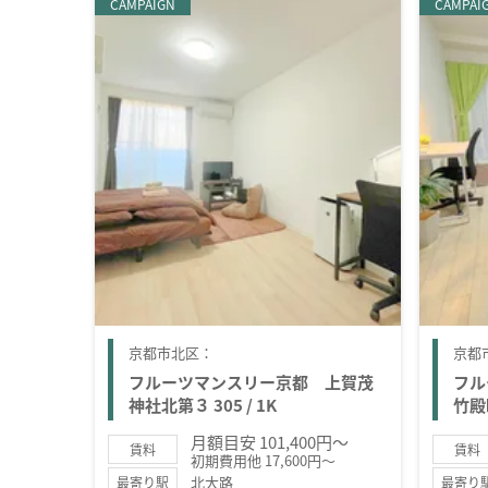
CAMPAIGN
CAMPAI
京都市北区：
京都
フルーツマンスリー京都 上賀茂
フル
神社北第３ 305 / 1K
竹殿町
月額目安 101,400円～
賃料
賃料
初期費用他 17,600円～
北大路
最寄り駅
最寄り