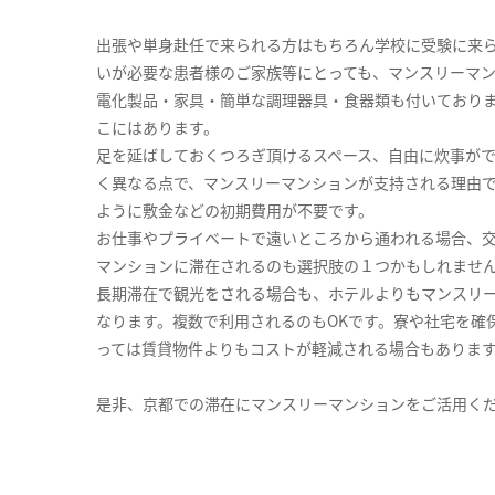
出張や単身赴任で来られる方はもちろん学校に受験に来
いが必要な患者様のご家族等にとっても、マンスリーマ
電化製品・家具・簡単な調理器具・食器類も付いており
こにはあります。
足を延ばしておくつろぎ頂けるスペース、自由に炊事が
く異なる点で、マンスリーマンションが支持される理由
ように敷金などの初期費用が不要です。
お仕事やプライベートで遠いところから通われる場合、
マンションに滞在されるのも選択肢の１つかもしれませ
長期滞在で観光をされる場合も、ホテルよりもマンスリ
なります。複数で利用されるのもOKです。寮や社宅を確
っては賃貸物件よりもコストが軽減される場合もありま
是非、京都での滞在にマンスリーマンションをご活用く