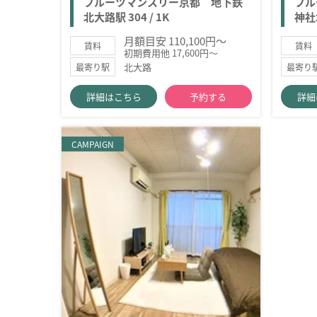
フルーツマンスリー京都 地下鉄
フル
北大路駅 304 / 1K
神社北
月額目安 110,100円～
賃料
賃料
初期費用他 17,600円～
北大路
最寄り駅
最寄り
詳細はこちら
予約する
詳細
CAMPAIGN