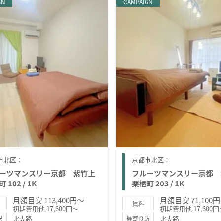
GN
CAMPAIGN
市北区：
京都市北区：
ーツマンスリー京都 紫竹上
フルーツマンスリー京都 
 102 / 1K
栗栖町 203 / 1K
月額目安 113,400円～
月額目安 71,100
賃料
初期費用他 17,600円～
初期費用他 17,600円
北大路
北大路
駅
最寄り駅