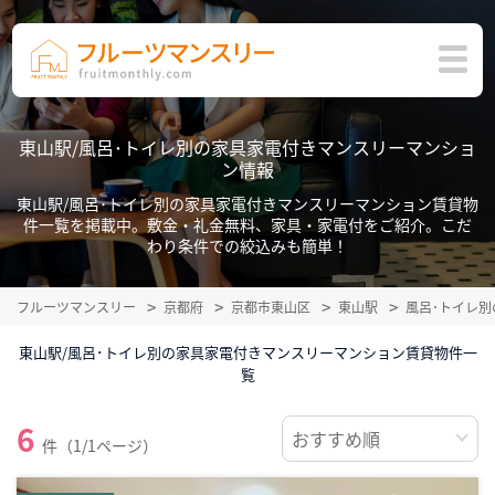
東山駅/風呂･トイレ別の家具家電付きマンスリーマンショ
ン情報
東山駅/風呂･トイレ別の家具家電付きマンスリーマンション賃貸物
件一覧を掲載中。敷金・礼金無料、家具・家電付をご紹介。こだ
わり条件での絞込みも簡単！
フルーツマンスリー
京都府
京都市東山区
東山駅
風呂･トイレ
東山駅/風呂･トイレ別の家具家電付きマンスリーマンション賃貸物件一
覧
6
件（1/1ページ）