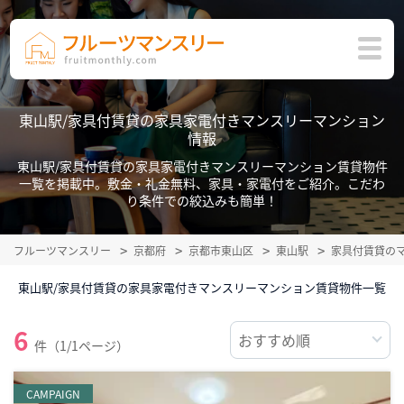
東山駅/家具付賃貸の家具家電付きマンスリーマンション
情報
東山駅/家具付賃貸の家具家電付きマンスリーマンション賃貸物件
一覧を掲載中。敷金・礼金無料、家具・家電付をご紹介。こだわ
り条件での絞込みも簡単！
フルーツマンスリー
京都府
京都市東山区
東山駅
家具付賃貸の
東山駅/家具付賃貸の家具家電付きマンスリーマンション賃貸物件一覧
6
件（1/1ページ）
CAMPAIGN