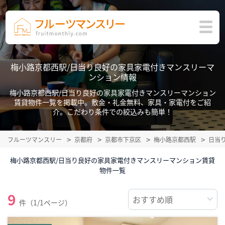
梅小路京都西駅/日当り良好の家具家電付きマンスリーマ
ンション情報
梅小路京都西駅/日当り良好の家具家電付きマンスリーマンション
賃貸物件一覧を掲載中。敷金・礼金無料、家具・家電付をご紹
介。こだわり条件での絞込みも簡単！
フルーツマンスリー
京都府
京都市下京区
梅小路京都西駅
日当
梅小路京都西駅/日当り良好の家具家電付きマンスリーマンション賃貸
物件一覧
9
件（1/1ページ）