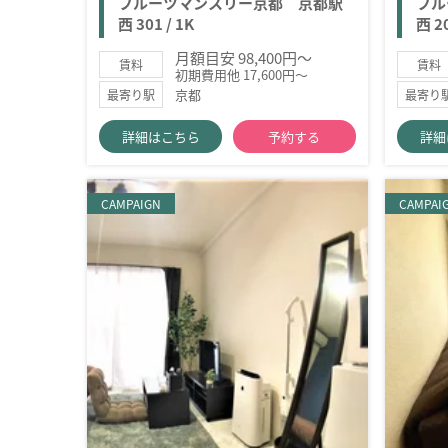
フルーツマンスリー京都 京都駅
フル
西 301 / 1K
西 20
月額目安 98,400円～
賃料
賃料
初期費用他 17,600円～
京都
最寄り駅
最寄り
詳細はこちら
予約する
詳細
CAMPAIGN
CAMPAI