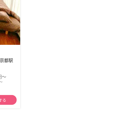
京都駅
0円～
～
する