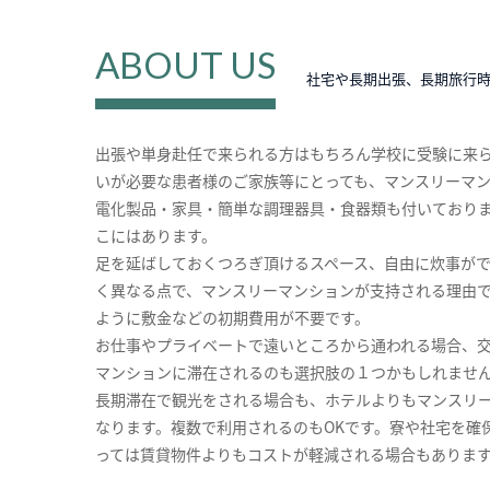
ABOUT US
社宅や長期出張、長期旅行
出張や単身赴任で来られる方はもちろん学校に受験に来
いが必要な患者様のご家族等にとっても、マンスリーマ
電化製品・家具・簡単な調理器具・食器類も付いており
こにはあります。
足を延ばしておくつろぎ頂けるスペース、自由に炊事が
く異なる点で、マンスリーマンションが支持される理由
ように敷金などの初期費用が不要です。
お仕事やプライベートで遠いところから通われる場合、
マンションに滞在されるのも選択肢の１つかもしれませ
長期滞在で観光をされる場合も、ホテルよりもマンスリ
なります。複数で利用されるのもOKです。寮や社宅を確
っては賃貸物件よりもコストが軽減される場合もありま