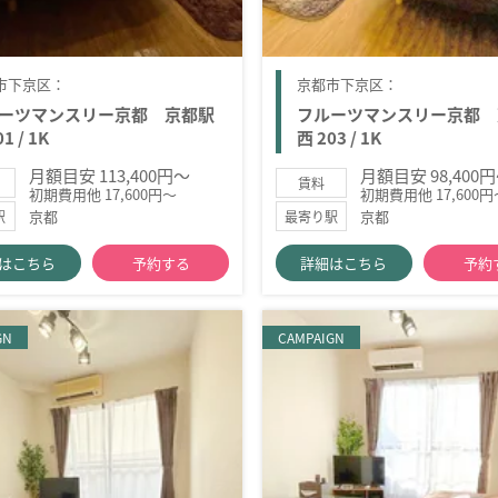
市下京区：
京都市下京区：
ーツマンスリー京都 京都駅
フルーツマンスリー京都 
1 / 1K
西 203 / 1K
月額目安 113,400円～
月額目安 98,400
賃料
初期費用他 17,600円～
初期費用他 17,600円
京都
京都
駅
最寄り駅
はこちら
予約する
詳細はこちら
予約
GN
CAMPAIGN