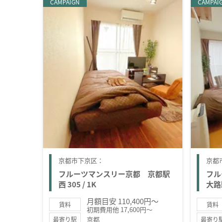
CAMPAIGN
CAMPAI
京都市下京区：
京都
フルーツマンスリー京都 京都駅
フル
西 305 / 1K
大路駅
月額目安 110,400円～
賃料
賃料
初期費用他 17,600円～
京都
最寄り駅
最寄り