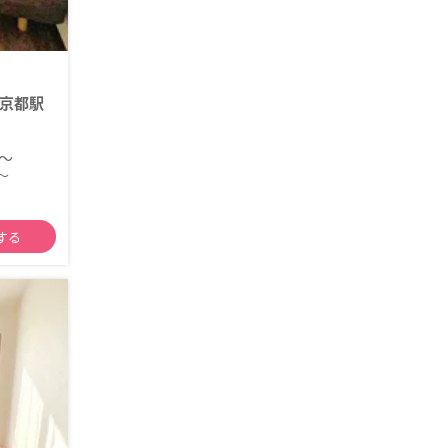
京都駅
円～
～
する