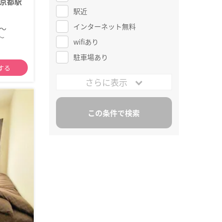
京都駅
駅近
インターネット無料
円～
～
wifiあり
駐車場あり
する
さらに表示