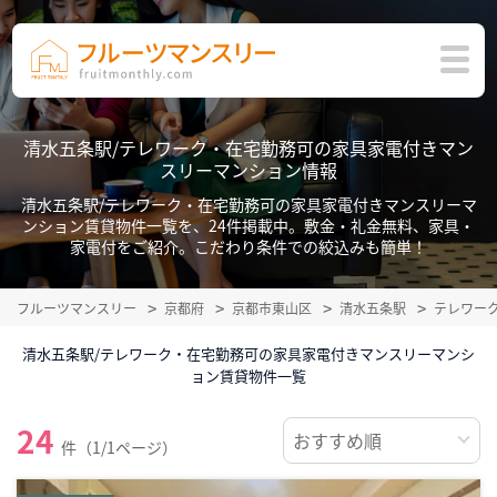
清水五条駅/テレワーク・在宅勤務可の家具家電付きマン
スリーマンション情報
清水五条駅/テレワーク・在宅勤務可の家具家電付きマンスリーマ
ンション賃貸物件一覧を、24件掲載中。敷金・礼金無料、家具・
家電付をご紹介。こだわり条件での絞込みも簡単！
フルーツマンスリー
京都府
京都市東山区
清水五条駅
テレワー
清水五条駅/テレワーク・在宅勤務可の家具家電付きマンスリーマンシ
ョン賃貸物件一覧
24
件（1/1ページ）