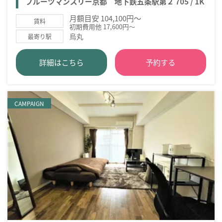
フルーツマンスリー京都 地下鉄五条駅第２ 705 / 1K
月額目安 104,100円～
賃料
初期費用他 17,600円～
烏丸
最寄り駅
詳細はこちら
予約する
CAMPAIGN