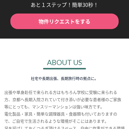
あと１ステップ！簡単30秒！
物件リクエストをする
ABOUT US
社宅や長期出張、長期旅行時の拠点に。
出張や単身赴任で来られる方はもちろん学校に受験に来られる
方、京都へ長期入院されていて付き添いが必要な患者様のご家族
等にとっても、マンスリーマンションは強い味方です。
電化製品・家具・簡単な調理器具・食器類も付いておりますの
で、ご自宅で生活されるような環境がそこにはあります。
足を延ばしておくつろぎ頂けるスペース、自由に炊事ができる環境