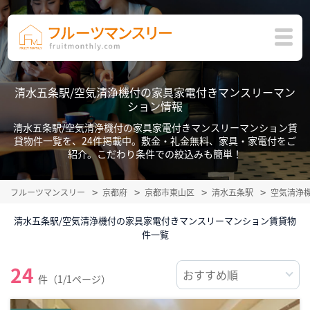
清水五条駅/空気清浄機付の家具家電付きマンスリーマン
ション情報
清水五条駅/空気清浄機付の家具家電付きマンスリーマンション賃
貸物件一覧を、24件掲載中。敷金・礼金無料、家具・家電付をご
紹介。こだわり条件での絞込みも簡単！
フルーツマンスリー
京都府
京都市東山区
清水五条駅
空気清浄
清水五条駅/空気清浄機付の家具家電付きマンスリーマンション賃貸物
件一覧
24
件（1/1ページ）