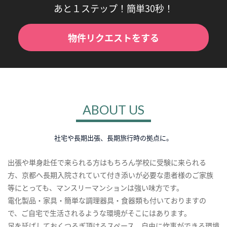
あと１ステップ！簡単30秒！
物件リクエストをする
ABOUT US
社宅や長期出張、長期旅行時の拠点に。
出張や単身赴任で来られる方はもちろん学校に受験に来られる
方、京都へ長期入院されていて付き添いが必要な患者様のご家族
等にとっても、マンスリーマンションは強い味方です。
電化製品・家具・簡単な調理器具・食器類も付いておりますの
で、ご自宅で生活されるような環境がそこにはあります。
足を延ばしておくつろぎ頂けるスペース、自由に炊事ができる環境