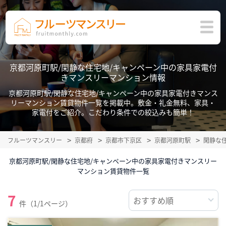
京都河原町駅/閑静な住宅地/キャンペーン中の家具家電付
きマンスリーマンション情報
京都河原町駅/閑静な住宅地/キャンペーン中の家具家電付きマンス
リーマンション賃貸物件一覧を掲載中。敷金・礼金無料、家具・
家電付をご紹介。こだわり条件での絞込みも簡単！
フルーツマンスリー
京都府
京都市下京区
京都河原町駅
閑静な
京都河原町駅/閑静な住宅地/キャンペーン中の家具家電付きマンスリー
マンション賃貸物件一覧
7
件（1/1ページ）