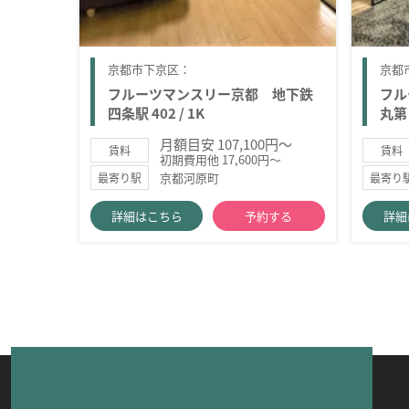
京都市下京区：
京都
フルーツマンスリー京都 地下鉄
フル
四条駅 402 / 1K
丸第２
月額目安 107,100円～
賃料
賃料
初期費用他 17,600円～
京都河原町
最寄り駅
最寄り
詳細はこちら
予約する
詳細