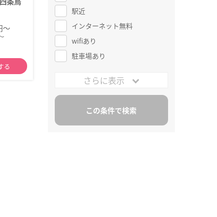
四条烏
駅近
インターネット無料
0円～
～
wifiあり
駐車場あり
する
さらに表示