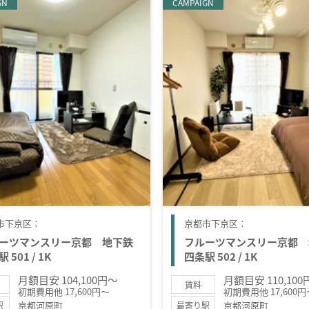
GN
CAMPAIGN
市下京区：
京都市下京区：
ーツマンスリー京都 地下鉄
フルーツマンスリー京都 
 501 / 1K
四条駅 502 / 1K
月額目安 104,100円～
月額目安 110,10
賃料
初期費用他 17,600円～
初期費用他 17,600円
京都河原町
京都河原町
駅
最寄り駅