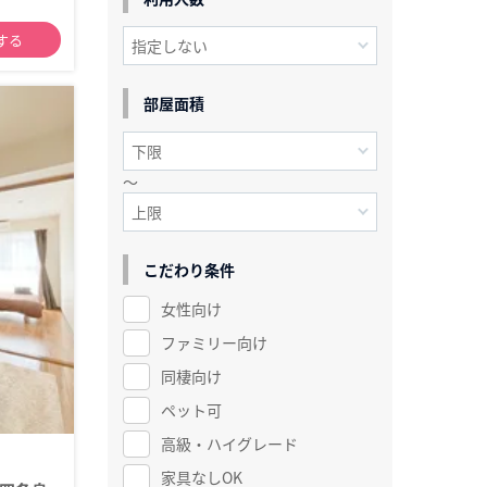
する
部屋面積
～
こだわり条件
女性向け
ファミリー向け
同棲向け
ペット可
高級・ハイグレード
家具なしOK