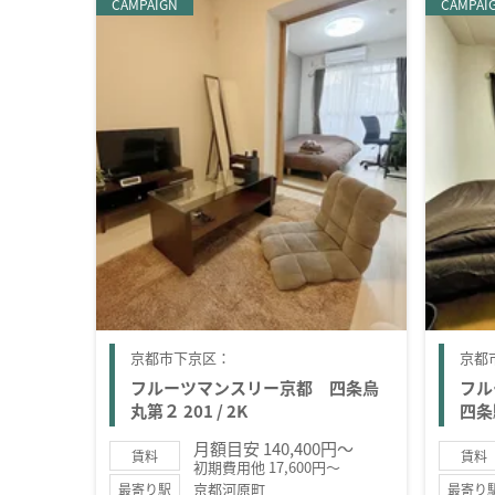
CAMPAIGN
CAMPAI
京都市下京区：
京都
フルーツマンスリー京都 四条烏
フル
丸第２ 201 / 2K
四条駅
月額目安 140,400円～
賃料
賃料
初期費用他 17,600円～
京都河原町
最寄り駅
最寄り