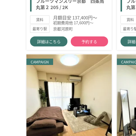
フルーツマンスリー京都 四条烏
フル
丸第２ 205 / 2K
丸第２
月額目安 137,400円～
賃料
賃料
初期費用他 17,600円～
京都河原町
最寄り駅
最寄り
詳細はこちら
予約する
詳細
CAMPAIGN
CAMPAI