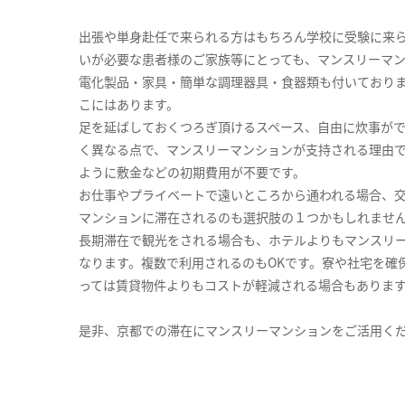
出張や単身赴任で来られる方はもちろん学校に受験に来
いが必要な患者様のご家族等にとっても、マンスリーマ
電化製品・家具・簡単な調理器具・食器類も付いており
こにはあります。
足を延ばしておくつろぎ頂けるスペース、自由に炊事が
く異なる点で、マンスリーマンションが支持される理由
ように敷金などの初期費用が不要です。
お仕事やプライベートで遠いところから通われる場合、
マンションに滞在されるのも選択肢の１つかもしれませ
長期滞在で観光をされる場合も、ホテルよりもマンスリ
なります。複数で利用されるのもOKです。寮や社宅を確
っては賃貸物件よりもコストが軽減される場合もありま
是非、京都での滞在にマンスリーマンションをご活用く